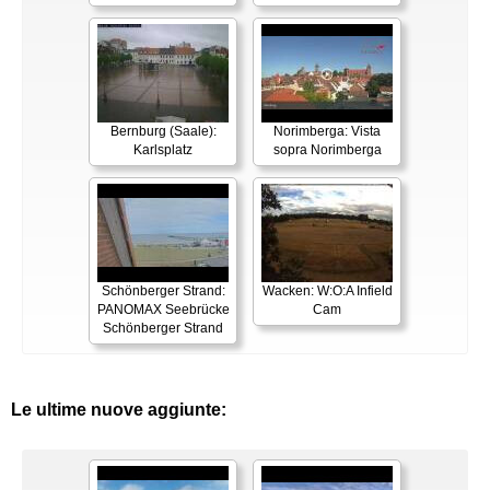
Bernburg (Saale):
Norimberga: Vista
Karlsplatz
sopra Norimberga
Schönberger Strand:
Wacken: W:O:A Infield
PANOMAX Seebrücke
Cam
Schönberger Strand
Le ultime nuove aggiunte: