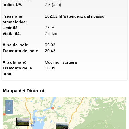
Indice UV:
7.5 (alto)
Pressione
1020.2 hPa (tendenza al ribasso)
atmosferica:
Umidità:
77 %
Visibilità:
7.5 km
Alba del sole:
06:02
Tramonto del sole:
20:42
Alba lunare:
Oggi non sorgerà
Tramonto della
16:09
luna:
Mappa dei Dintorni:
+
−