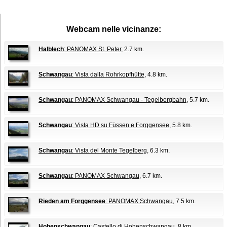
Webcam nelle vicinanze:
Halblech
: PANOMAX St. Peter
, 2.7 km.
Schwangau
: Vista dalla Rohrkopfhütte
, 4.8 km.
Schwangau
: PANOMAX Schwangau - Tegelbergbahn
, 5.7 km.
Schwangau
: Vista HD su Füssen e Forggensee
, 5.8 km.
Schwangau
: Vista del Monte Tegelberg
, 6.3 km.
Schwangau
: PANOMAX Schwangau
, 6.7 km.
Rieden am Forggensee
: PANOMAX Schwangau
, 7.5 km.
Hohenschwangau
: Castello di Hohenschwangau
, 8 km.