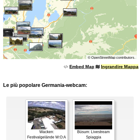
©
OpenStreetMap
contributors.
Embed Map
Ingrandire Mappa
Le più popolare Germania-webcam:
Wacken:
Büsum: Livestream
Festivalgelände W:O:A
Spiaggia