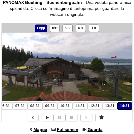
PANOMAX Buching - Buchenbergbahn
- Una veduta panoramica
splendida.
Clicca sull'immagine di anteprima per guardare la
webcam originale.
Oggi
Ieri
5.8.
4.8.
3.8.
06:31
07:31
08:31
09:31
10:31
11:31
12:31
13:31
14:31
Mappa
Fullscreen
Guarda