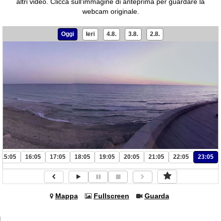
altri video.
Clicca sull'immagine di anteprima per guardare la
webcam originale.
Oggi
Ieri
4.8.
3.8.
2.8.
15:05
16:05
17:05
18:05
19:05
20:05
21:05
22:05
23:05
Mappa
Fullscreen
Guarda