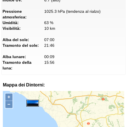
Indice UV:
6.7 (alto)
Pressione
1025.3 hPa (tendenza al rialzo)
atmosferica:
Umidità:
63 %
Visibilità:
10 km
Alba del sole:
07:00
Tramonto del sole:
21:46
Alba lunare:
00:09
Tramonto della
15:56
luna:
Mappa dei Dintorni:
+
−