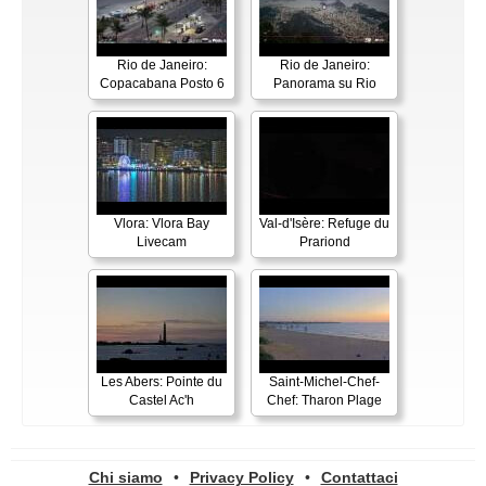
Rio de Janeiro:
Rio de Janeiro:
Copacabana Posto 6
Panorama su Rio
Vlora: Vlora Bay
Val-d'Isère: Refuge du
Livecam
Prariond
Les Abers: Pointe du
Saint-Michel-Chef-
Castel Ac'h
Chef: Tharon Plage
Chi siamo
•
Privacy Policy
•
Contattaci