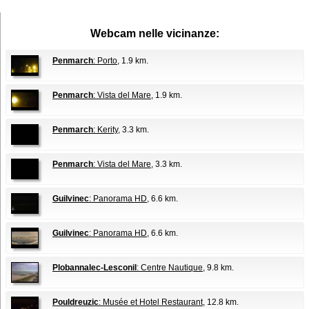
Webcam nelle vicinanze:
Penmarch
: Porto
, 1.9 km.
Penmarch
: Vista del Mare
, 1.9 km.
Penmarch
: Kerity
, 3.3 km.
Penmarch
: Vista del Mare
, 3.3 km.
Guilvinec
: Panorama HD
, 6.6 km.
Guilvinec
: Panorama HD
, 6.6 km.
Plobannalec-Lesconil
: Centre Nautique
, 9.8 km.
Pouldreuzic
: Musée et Hotel Restaurant
, 12.8 km.