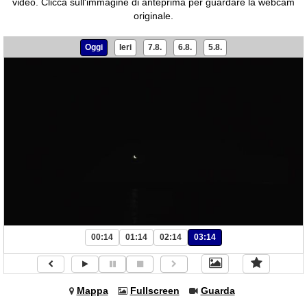
video.
Clicca sull'immagine di anteprima per guardare la webcam
originale.
Oggi
Ieri
7.8.
6.8.
5.8.
00:14
01:14
02:14
03:14
Mappa
Fullscreen
Guarda