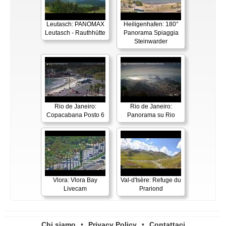
Leutasch: PANOMAX
Heiligenhafen: 180°
Leutasch - Rauthhütte
Panorama Spiaggia
Steinwarder
Rio de Janeiro:
Rio de Janeiro:
Copacabana Posto 6
Panorama su Rio
Vlora: Vlora Bay
Val-d'Isère: Refuge du
Livecam
Prariond
Chi siamo
•
Privacy Policy
•
Contattaci