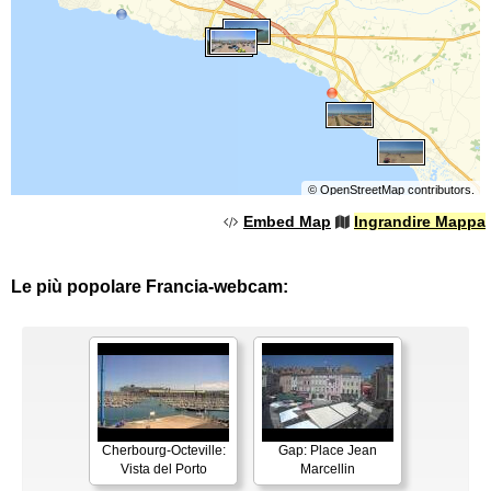
©
OpenStreetMap
contributors.
Embed Map
Ingrandire Mappa
Le più popolare Francia-webcam:
Cherbourg-Octeville:
Gap: Place Jean
Vista del Porto
Marcellin