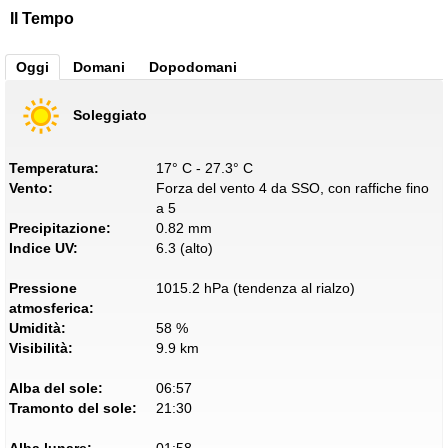
Il Tempo
Oggi
Domani
Dopodomani
Soleggiato
Temperatura:
17° C - 27.3° C
Vento:
Forza del vento 4 da SSO, con raffiche fino
a 5
Precipitazione:
0.82 mm
Indice UV:
6.3 (alto)
Pressione
1015.2 hPa (tendenza al rialzo)
atmosferica:
Umidità:
58 %
Visibilità:
9.9 km
Alba del sole:
06:57
Tramonto del sole:
21:30
Alba lunare:
01:58