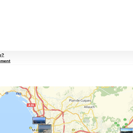
to?
ement