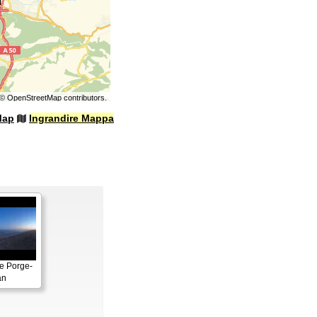
©
OpenStreetMap
contributors.
Map
Ingrandire Mappa
e Porge-
an