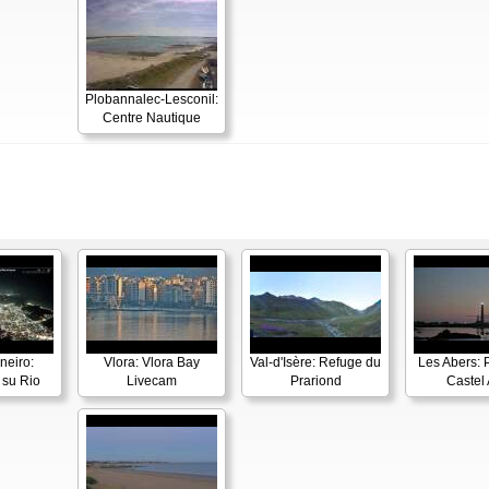
Plobannalec-Lesconil:
Centre Nautique
neiro:
Vlora: Vlora Bay
Val-d'Isère: Refuge du
Les Abers: 
su Rio
Livecam
Prariond
Castel 