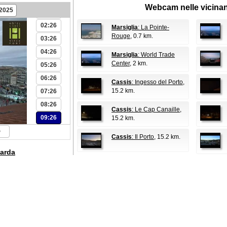
Webcam nelle vicina
.2025
01:26
02:26
Marsiglia
: La Pointe-
Rouge
, 0.7 km.
03:26
04:26
Marsiglia
: World Trade
Center
, 2 km.
05:26
06:26
Cassis
: Ingesso del Porto
,
15.2 km.
07:26
08:26
Cassis
: Le Cap Canaille
,
09:26
15.2 km.
Cassis
: Il Porto
, 15.2 km.
arda