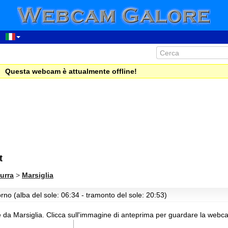
Questa webcam è attualmente offline!
t
urra
>
Marsiglia
rno (alba del sole: 06:34 - tramonto del sole: 20:53)
 da Marsiglia.
Clicca sull'immagine di anteprima per guardare la webca
00:26