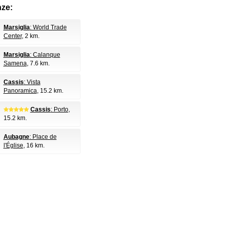
nze:
Marsiglia
: World Trade
Center
, 2 km.
Marsiglia
: Calanque
Samena
, 7.6 km.
Cassis
: Vista
Panoramica
, 15.2 km.
Cassis
: Porto
,
15.2 km.
Aubagne
: Place de
l'Église
, 16 km.