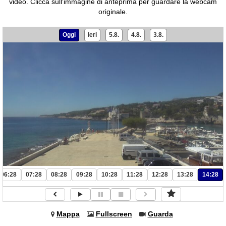
video.
Clicca sull'immagine di anteprima per guardare la webcam
originale.
Oggi
Ieri
5.8.
4.8.
3.8.
06:28
07:28
08:28
09:28
10:28
11:28
12:28
13:28
14:28
Mappa
Fullscreen
Guarda