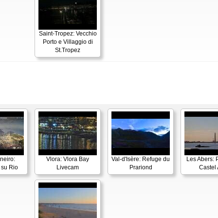
Saint-Tropez: Vecchio
Porto e Villaggio di
St.Tropez
neiro:
Vlora: Vlora Bay
Val-d'Isère: Refuge du
Les Abers: 
su Rio
Livecam
Prariond
Castel 