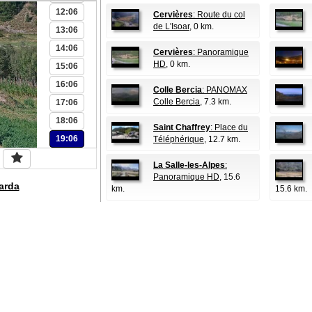
12:06
Cervières
: Route du col
de L'Isoar
, 0 km.
13:06
14:06
Cervières
: Panoramique
HD
, 0 km.
15:06
16:06
Colle Bercia
: PANOMAX
Colle Bercia
, 7.3 km.
17:06
18:06
Saint Chaffrey
: Place du
19:06
Téléphérique
, 12.7 km.
La Salle-les-Alpes
:
Panoramique HD
, 15.6
arda
km.
15.6 km.