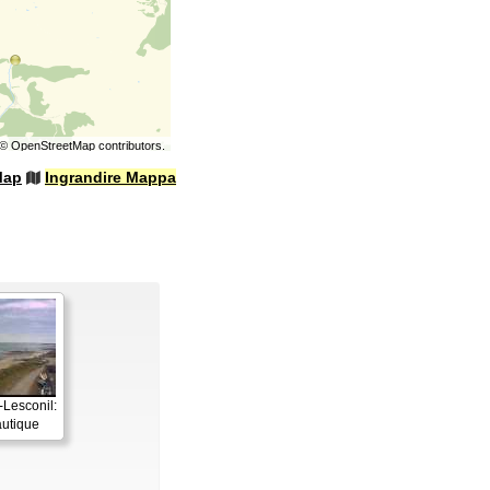
©
OpenStreetMap
contributors.
Map
Ingrandire Mappa
Lesconil:
utique