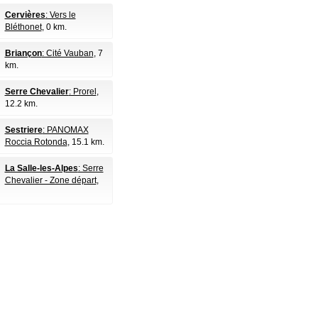
Cervières
: Vers le
Bléthonet
, 0 km.
Briançon
: Cité Vauban
, 7
km.
Serre Chevalier
: Prorel
,
12.2 km.
Sestriere
: PANOMAX
Roccia Rotonda
, 15.1 km.
La Salle-les-Alpes
: Serre
Chevalier - Zone départ
,