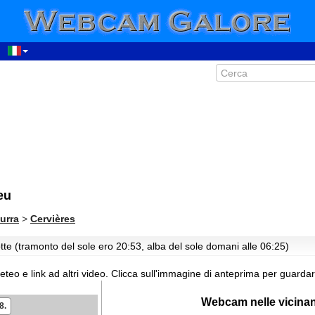
eu
urra
>
Cervières
tte (tramonto del sole ero 20:53, alba del sole domani alle 06:25)
08:06
09:06
eo e link ad altri video.
Clicca sull'immagine di anteprima per guardar
10:06
Webcam nelle vicina
8.
11:06