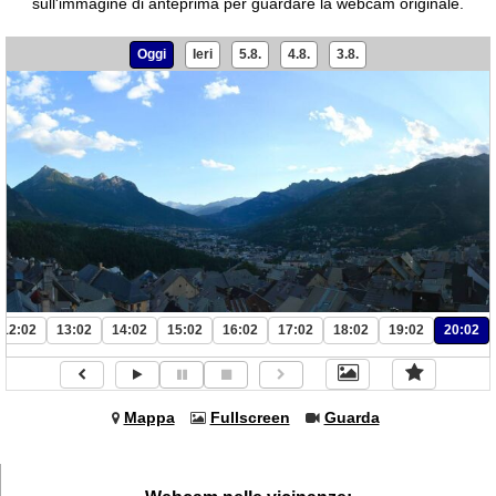
sull'immagine di anteprima per guardare la webcam originale.
Oggi
Ieri
5.8.
4.8.
3.8.
12:02
13:02
14:02
15:02
16:02
17:02
18:02
19:02
20:02
Mappa
Fullscreen
Guarda