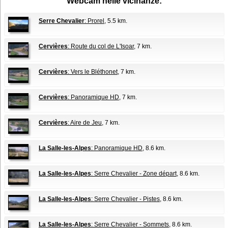
Webcam nelle vicinanze:
Serre Chevalier
: Prorel
, 5.5 km.
Cervières
: Route du col de L'Isoar
, 7 km.
Cervières
: Vers le Bléthonet
, 7 km.
Cervières
: Panoramique HD
, 7 km.
Cervières
: Aire de Jeu
, 7 km.
La Salle-les-Alpes
: Panoramique HD
, 8.6 km.
La Salle-les-Alpes
: Serre Chevalier - Zone départ
, 8.6 km.
La Salle-les-Alpes
: Serre Chevalier - Pistes
, 8.6 km.
La Salle-les-Alpes
: Serre Chevalier - Sommets
, 8.6 km.