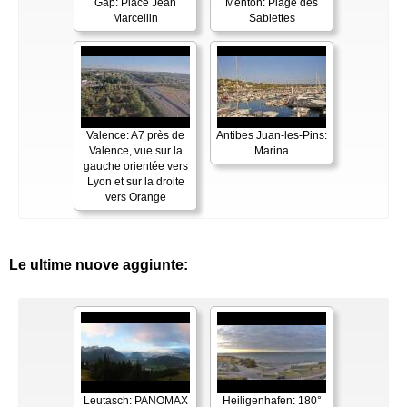
Gap: Place Jean
Menton: Plage des
Marcellin
Sablettes
Valence: A7 près de
Antibes Juan-les-Pins:
Valence, vue sur la
Marina
gauche orientée vers
Lyon et sur la droite
vers Orange
Le ultime nuove aggiunte:
Leutasch: PANOMAX
Heiligenhafen: 180°