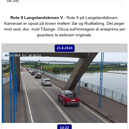
05:39)
Rute 9 Langelandsbroen V
- Rute 9 på Langelandsbroen.
Kameraet er opsat på broen mellem Siø og Rudkøbing. Det peger
mod vest, dvs. mod Tåsinge.
Clicca sull'immagine di anteprima per
guardare la webcam originale.
21.6.2024
10:22