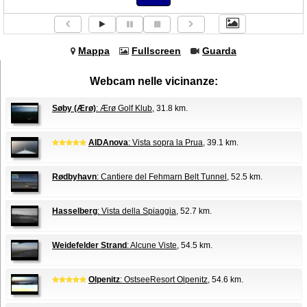
Mappa
Fullscreen
Guarda
Webcam nelle vicinanze:
Søby (Ærø)
: Ærø Golf Klub
, 31.8 km.
AIDAnova
: Vista sopra la Prua
, 39.1 km.
Rødbyhavn
: Cantiere del Fehmarn Belt Tunnel
, 52.5 km.
Hasselberg
: Vista della Spiaggia
, 52.7 km.
Weidefelder Strand
: Alcune Viste
, 54.5 km.
Olpenitz
: OstseeResort Olpenitz
, 54.6 km.