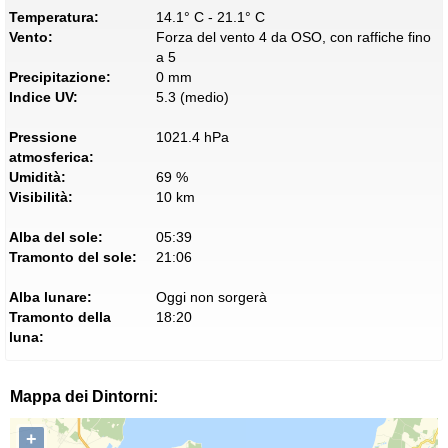
Temperatura:
14.1° C - 21.1° C
Vento:
Forza del vento 4 da OSO, con raffiche fino
a 5
Precipitazione:
0 mm
Indice UV:
5.3 (medio)
Pressione
1021.4 hPa
atmosferica:
Umidità:
69 %
Visibilità:
10 km
Alba del sole:
05:39
Tramonto del sole:
21:06
Alba lunare:
Oggi non sorgerà
Tramonto della
18:20
luna:
Mappa dei Dintorni:
+