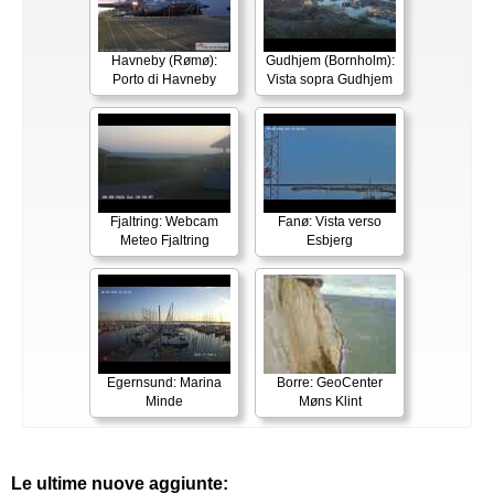
Havneby (Rømø):
Gudhjem (Bornholm):
Porto di Havneby
Vista sopra Gudhjem
Fjaltring: Webcam
Fanø: Vista verso
Meteo Fjaltring
Esbjerg
Egernsund: Marina
Borre: GeoCenter
Minde
Møns Klint
Le ultime nuove aggiunte: