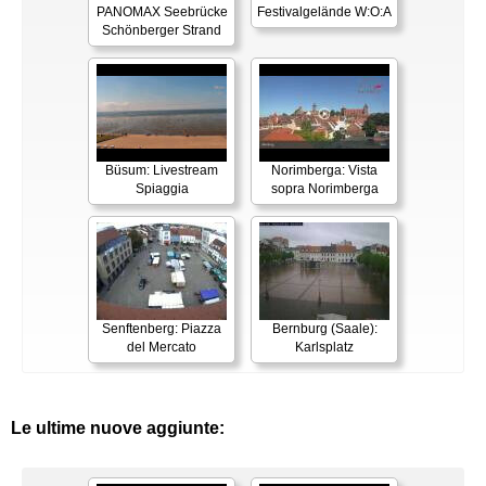
PANOMAX Seebrücke
Festivalgelände W:O:A
Schönberger Strand
Büsum: Livestream
Norimberga: Vista
Spiaggia
sopra Norimberga
Senftenberg: Piazza
Bernburg (Saale):
del Mercato
Karlsplatz
Le ultime nuove aggiunte: