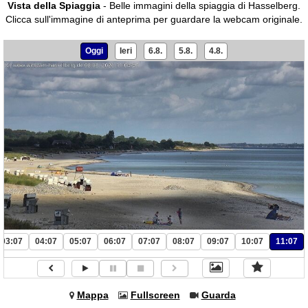
Vista della Spiaggia
- Belle immagini della spiaggia di Hasselberg.
Clicca sull'immagine di anteprima per guardare la webcam originale.
Oggi
Ieri
6.8.
5.8.
4.8.
03:07
04:07
05:07
06:07
07:07
08:07
09:07
10:07
11:07
Mappa
Fullscreen
Guarda