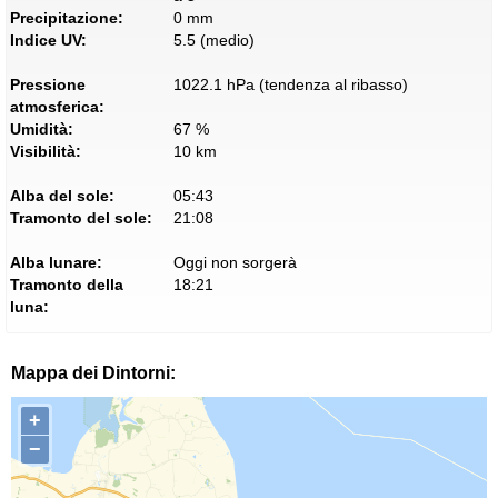
Precipitazione:
0 mm
Indice UV:
5.5 (medio)
Pressione
1022.1 hPa (tendenza al ribasso)
atmosferica:
Umidità:
67 %
Visibilità:
10 km
Alba del sole:
05:43
Tramonto del sole:
21:08
Alba lunare:
Oggi non sorgerà
Tramonto della
18:21
luna:
Mappa dei Dintorni:
+
−