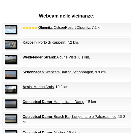
Webcam nelle vicinanze:
Olpenitz
: OstseeResort Olpenitz
, 7.1 km.
Kappeln
: Porto di Kappeln
, 7.2 km.
Weidefelder Strand
: Alcune Viste
, 8.1 km.
Schönhagen
: Webcam Baltico Schönhagen
, 9.9 km.
Arnis
: Marina Arnis
, 10.3 km.
Ostseebad Damp
: Hauptstrand Damp
, 15 km.
Ostseebad Damp
: Beach Bar, Lungomare e Palcoscenico
, 15.2
km.
Ostseebad Damp
: Marina
, 15.4 km.