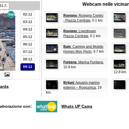
Webcam nelle vicina
21.7.
01:12
02:12
Rovigno
: Rovigno Centro
- Piazza Centrale
, 0.1 km.
03:12
04:12
Rovigno
: Livestream
Piazza Centrale
, 0.1 km.
05:12
06:12
Bale
: Caming and Mobile
Homes Mon Perin
, 9.7 km.
07:12
08:12
Funtana
: Marina Funtana
,
09:12
10.9 km.
12.8 km.
Brijuni
: Aquario marino
arda
esterno – Rogoznica
, 19
km.
llaborazione con:
Whats UP Cams