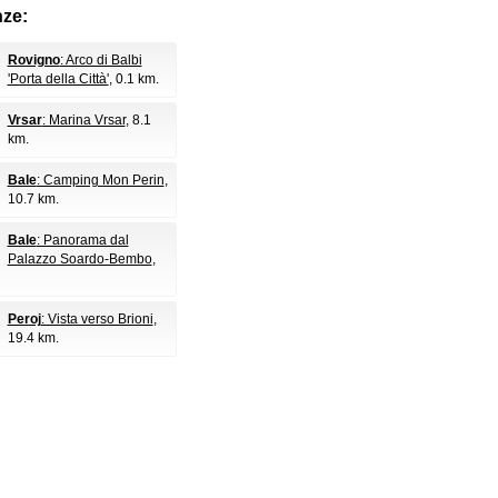
nze:
Rovigno
: Arco di Balbi
'Porta della Città'
, 0.1 km.
Vrsar
: Marina Vrsar
, 8.1
km.
Bale
: Camping Mon Perin
,
10.7 km.
Bale
: Panorama dal
Palazzo Soardo-Bembo
,
Peroj
: Vista verso Brioni
,
19.4 km.