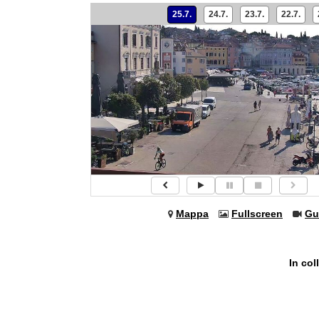
25.7.
24.7.
23.7.
22.7.
Mappa
Fullscreen
Gu
In co