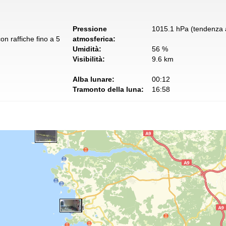
Pressione
1015.1 hPa (tendenza a
n raffiche fino a 5
atmosferica:
Umidità:
56 %
Visibilità:
9.6 km
Alba lunare:
00:12
Tramonto della luna:
16:58