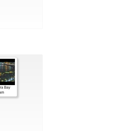
ora Bay
cam