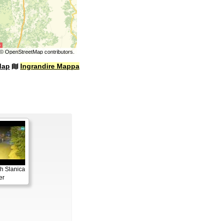
©
OpenStreetMap
contributors.
Map
Ingrandire Mappa
h Slanica
er