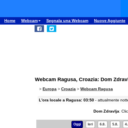
Home
Webcam
Segnala una Webcam
Nuove Aggiunte
Webcam Ragusa, Croazia: Dom Zdravl
>
Europa
>
Croazia
>
Webcam Ragusa
L'ora locale a Ragusa: 03:50
- attualmente notte
Dom Zdravlja
:
Cli
Oggi
Ieri
6.8.
5.8.
4.