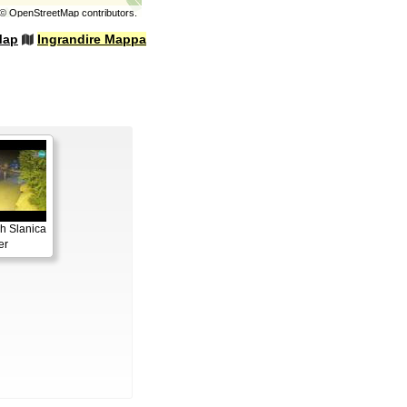
©
OpenStreetMap
contributors.
Map
Ingrandire Mappa
h Slanica
er