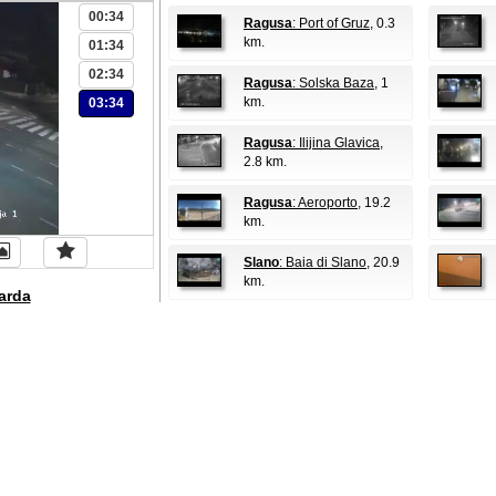
00:34
Ragusa
: Port of Gruz
, 0.3
km.
01:34
02:34
Ragusa
: Solska Baza
, 1
km.
03:34
Ragusa
: Ilijina Glavica
,
2.8 km.
Ragusa
: Aeroporto
, 19.2
km.
Slano
: Baia di Slano
, 20.9
km.
arda