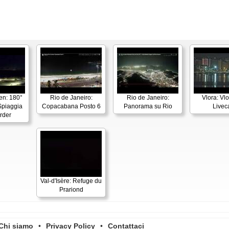
en: 180°
Rio de Janeiro:
Rio de Janeiro:
Vlora: Vl
piaggia
Copacabana Posto 6
Panorama su Rio
Live
rder
Val-d'Isère: Refuge du
Prariond
Chi siamo
•
Privacy Policy
•
Contattaci