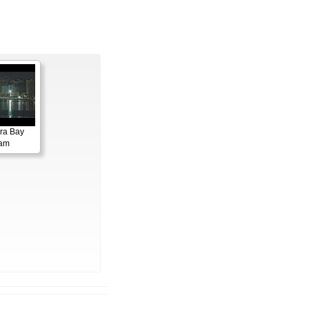
ora Bay
cam