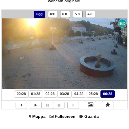
webcam originale.
Oggi
Ieri
6.8.
5.8.
4.8.
00:28
01:28
02:28
03:28
04:28
05:28
06:28
Mappa
Fullscreen
Guarda