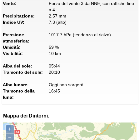
Vento:
Forza del vento 3 da NNE, con raffiche fino
a 4
Precipitazione:
2.57 mm
Indice UV:
7.3 (alto)
Pressione
1017.7 hPa (tendenza al rialzo)
atmosferica:
Umidità:
59 %
Visibilità:
10 km
Alba del sole:
05:44
Tramonto del sole:
20:10
Alba lunare:
Oggi non sorgerà
Tramonto della
16:45
luna:
Mappa dei Dintorni:
+
−