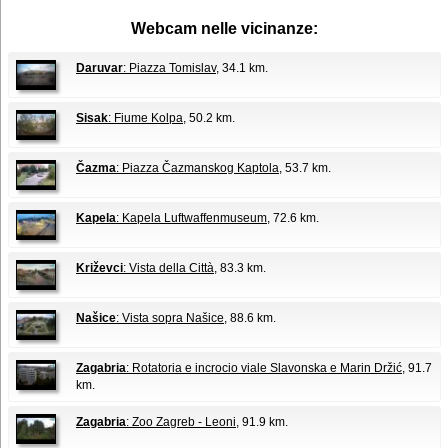
Webcam nelle vicinanze:
Daruvar
: Piazza Tomislav
, 34.1 km.
Sisak
: Fiume Kolpa
, 50.2 km.
Čazma
: Piazza Čazmanskog Kaptola
, 53.7 km.
Kapela
: Kapela Luftwaffenmuseum
, 72.6 km.
Križevci
: Vista della Città
, 83.3 km.
Našice
: Vista sopra Našice
, 88.6 km.
Zagabria
: Rotatoria e incrocio viale Slavonska e Marin Držić
, 91.7
km.
Zagabria
: Zoo Zagreb - Leoni
, 91.9 km.