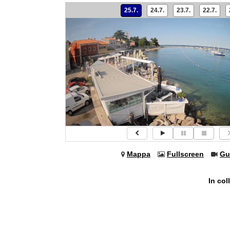
25.7.
24.7.
23.7.
22.7.
Mappa
Fullscreen
Gu
In co