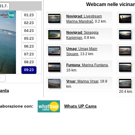
Webcam nelle vicina
21.7.
00:23
01:23
Novigrad
: Livestream
Marina Mandrač
, 0.2 km.
02:23
04:23
Novigrad
: Spiaggia
Karpinjan
, 0.8 km.
05:23
06:23
Umag
: Umag Main
Square
, 13.2 km.
07:23
08:23
Funtana
: Marina Funtana
,
09:23
16 km.
Vrsar
: Marina Vrsar
, 18.9
km.
arda
20.4 km.
llaborazione con:
Whats UP Cams