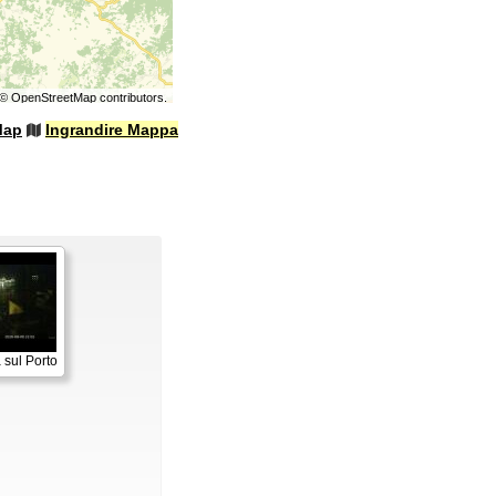
©
OpenStreetMap
contributors.
Map
Ingrandire Mappa
 sul Porto