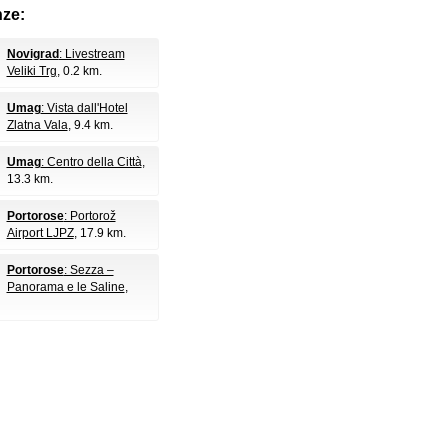
nze:
Novigrad
: Livestream
Veliki Trg
, 0.2 km.
Umag
: Vista dall'Hotel
Zlatna Vala
, 9.4 km.
Umag
: Centro della Città
,
13.3 km.
Portorose
: Portorož
Airport LJPZ
, 17.9 km.
Portorose
: Sezza –
Panorama e le Saline
,