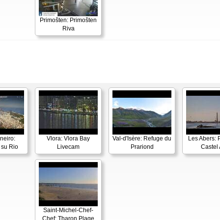
Primošten: Primošten
Riva
neiro:
Vlora: Vlora Bay
Val-d'Isère: Refuge du
Les Abers: 
su Rio
Livecam
Prariond
Castel 
Saint-Michel-Chef-
Chef: Tharon Plage