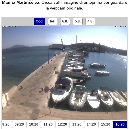
Marina Martinšćica
:
Clicca sull'immagine di anteprima per guardare
la webcam originale.
Oggi
Ieri
6.8.
5.8.
4.8.
08:20
09:20
10:20
11:20
12:20
13:20
14:20
15:20
16:20