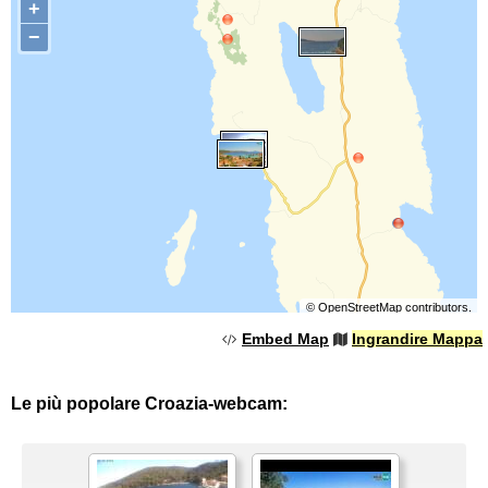
+
−
©
OpenStreetMap
contributors.
Embed Map
Ingrandire Mappa
Le più popolare Croazia-webcam: