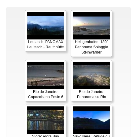
Leutasch: PANOMAX
Heiligenhafen: 180°
Leutasch - Rauthhütte
Panorama Spiaggia
Steinwarder
Rio de Janeiro:
Rio de Janeiro:
Copacabana Posto 6
Panorama su Rio
Vlora: Vlora Bay
Val-d'Isère: Refuge du