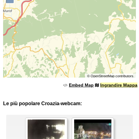
©
OpenStreetMap
contributors.
Embed Map
Ingrandire Mappa
Le più popolare Croazia-webcam: