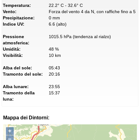
Temperatura:
22.2° C - 32.6° C
Vento:
Forza del vento 4 da N, con raffiche fino a 5
Precipitazione:
0 mm
Indice UV:
6.6 (alto)
Pressione
1015.5 hPa (tendenza al rialzo)
atmosferica:
Umidità:
48 %
Visibilità:
10 km
Alba del sole:
05:43
Tramonto del sole:
20:16
Alba lunare:
23:55
Tramonto della
15:37
luna:
Mappa dei Dintorni:
+
−