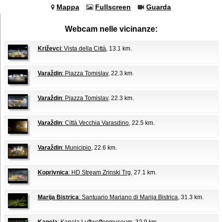
Mappa
Fullscreen
Guarda
Webcam nelle vicinanze:
Križevci
: Vista della Città
, 13.1 km.
Varaždin
: Piazza Tomislav
, 22.3 km.
Varaždin
: Piazza Tomislav
, 22.3 km.
Varaždin
: Città Vecchia Varasdino
, 22.5 km.
Varaždin
: Municipio
, 22.6 km.
Koprivnica
: HD Stream Zrinski Trg
, 27.1 km.
Marija Bistrica
: Santuario Mariano di Marija Bistrica
, 31.3 km.