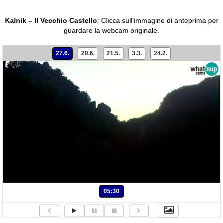
Kalnik – Il Vecchio Castello
:
Clicca sull'immagine di anteprima per
guardare la webcam originale.
27.6.
20.6.
21.5.
3.3.
24.2.
05:30