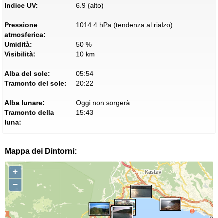
Indice UV:
6.9 (alto)
Pressione
1014.4 hPa (tendenza al rialzo)
atmosferica:
Umidità:
50 %
Visibilità:
10 km
Alba del sole:
05:54
Tramonto del sole:
20:22
Alba lunare:
Oggi non sorgerà
Tramonto della
15:43
luna:
Mappa dei Dintorni:
+
−