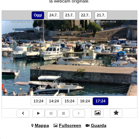
la webcam originale.
Oggi
24.7.
23.7.
22.7.
21.7.
13:24
14:24
15:24
16:24
17:24
Mappa
Fullscreen
Guarda