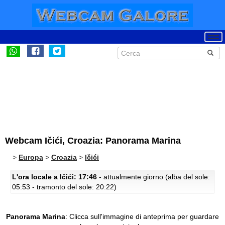
Webcam Ičići, Croazia: Panorama Marina
>
Europa
>
Croazia
>
Ičići
L'ora locale a Ičići: 17:46
- attualmente giorno (alba del sole:
05:53 - tramonto del sole: 20:22)
Panorama Marina
:
Clicca sull'immagine di anteprima per guardare