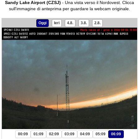
Sandy Lake Airport (CZSJ)
- Una vista verso il Nordovest.
Clicca
sull'immagine di anteprima per guardare la webcam originale.
Oggi
Ieri
4.8.
3.8.
2.8.
00:09
01:09
02:09
03:09
04:09
05:09
06:09