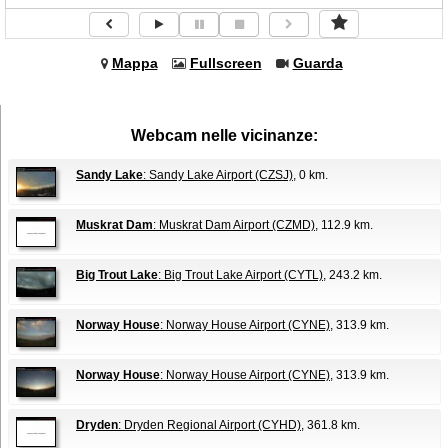
Mappa
Fullscreen
Guarda
Webcam nelle vicinanze:
Sandy Lake
: Sandy Lake Airport (CZSJ)
, 0 km.
Muskrat Dam
: Muskrat Dam Airport (CZMD)
, 112.9 km.
Big Trout Lake
: Big Trout Lake Airport (CYTL)
, 243.2 km.
Norway House
: Norway House Airport (CYNE)
, 313.9 km.
Norway House
: Norway House Airport (CYNE)
, 313.9 km.
Dryden
: Dryden Regional Airport (CYHD)
, 361.8 km.