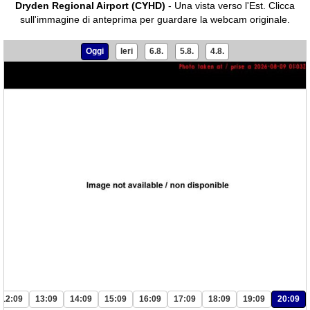
Dryden Regional Airport (CYHD)
- Una vista verso l'Est.
Clicca
sull'immagine di anteprima per guardare la webcam originale.
Oggi
Ieri
6.8.
5.8.
4.8.
12:09
13:09
14:09
15:09
16:09
17:09
18:09
19:09
20:09