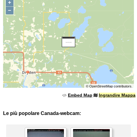
+
−
©
OpenStreetMap
contributors.
Embed Map
Ingrandire Mappa
Le più popolare Canada-webcam: