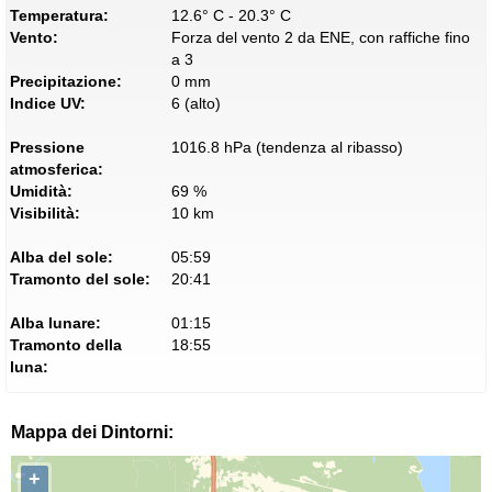
Temperatura:
12.6° C - 20.3° C
Vento:
Forza del vento 2 da ENE, con raffiche fino
a 3
Precipitazione:
0 mm
Indice UV:
6 (alto)
Pressione
1016.8 hPa (tendenza al ribasso)
atmosferica:
Umidità:
69 %
Visibilità:
10 km
Alba del sole:
05:59
Tramonto del sole:
20:41
Alba lunare:
01:15
Tramonto della
18:55
luna:
Mappa dei Dintorni:
+