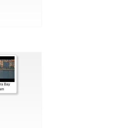
ora Bay
cam