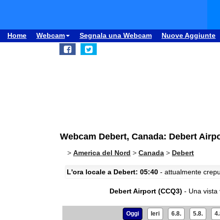
Home
Webcam
Segnala una Webcam
Nuove Aggiunte
Webcam Debert, Canada: Debert Airp
>
America del Nord
>
Canada
>
Debert
L'ora locale a Debert: 05:40
- attualmente crepus
Debert Airport (CCQ3)
- Una vista 
Oggi
Ieri
6.8.
5.8.
4.