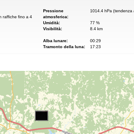
Pressione
1014.4 hPa (tendenza a
 raffiche fino a 4
atmosferica:
Umidità:
77 %
Visibilità:
8.4 km
Alba lunare:
00:29
Tramonto della luna:
17:23