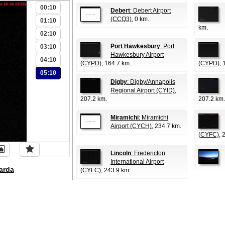
00:10
Debert
: Debert Airport
(CCQ3)
, 0 km.
01:10
km.
02:10
Port Hawkesbury
: Port
03:10
Hawkesbury Airport
04:10
(CYPD)
, 164.7 km.
(CYPD)
, 
05:10
Digby
: Digby/Annapolis
Regional Airport (CYID)
,
207.2 km.
207.2 km.
Miramichi
: Miramichi
Airport (CYCH)
, 234.7 km.
(CYFC)
, 
Lincoln
: Fredericton
International Airport
arda
(CYFC)
, 243.9 km.