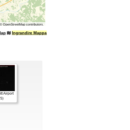
©
OpenStreetMap
contributors.
Map
Ingrandire Mappa
itt Airport
5)