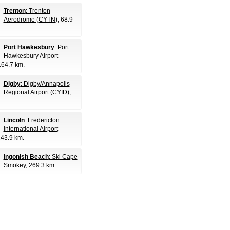
Trenton
: Trenton
Aerodrome (CYTN)
, 68.9
Port Hawkesbury
: Port
Hawkesbury Airport
164.7 km.
Digby
: Digby/Annapolis
Regional Airport (CYID)
,
Lincoln
: Fredericton
International Airport
243.9 km.
Ingonish Beach
: Ski Cape
Smokey
, 269.3 km.