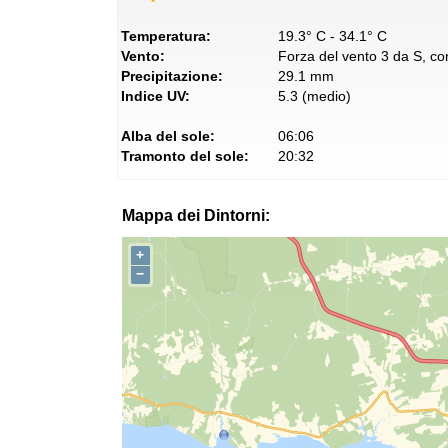
Temperatura:
19.3° C - 34.1° C
Vento:
Forza del vento 3 da S, con
Precipitazione:
29.1 mm
Indice UV:
5.3 (medio)
Alba del sole:
06:06
Tramonto del sole:
20:32
Mappa dei Dintorni:
+
−