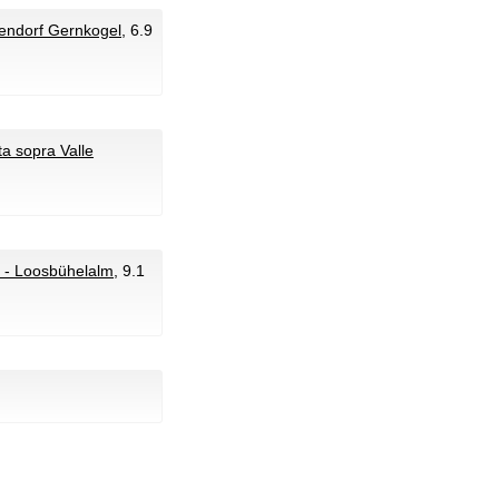
pendorf Gernkogel
, 6.9
sta sopra Valle
 - Loosbühelalm
, 9.1