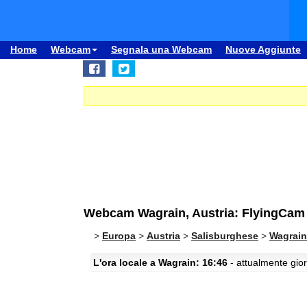
Home
Webcam
Segnala una Webcam
Nuove Aggiunte
Webcam Wagrain, Austria: FlyingCam
>
Europa
>
Austria
>
Salisburghese
>
Wagrain
L'ora locale a Wagrain: 16:46
- attualmente gior