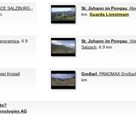
CE SALZBURG -
St. Johann im Pongau
: Al
m.
km.
Guarda Livestream
Panoramica
, 6.9
St. Johann im Pongau
: Vi
Salzach
, 6.9 km.
l Kristall
Großarl
: PANOMAX Großarl
km.
ato?
chnologies AG