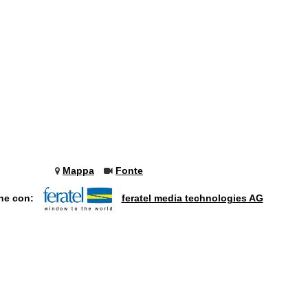
Mappa
Fonte
one con:
feratel media technologies AG