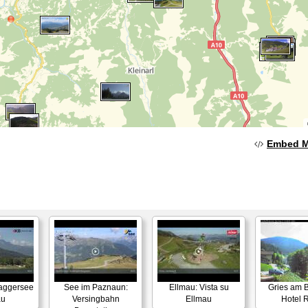
Embed 
Baggersee
See im Paznaun:
Ellmau: Vista su
Gries am B
au
Versingbahn
Ellmau
Hotel 