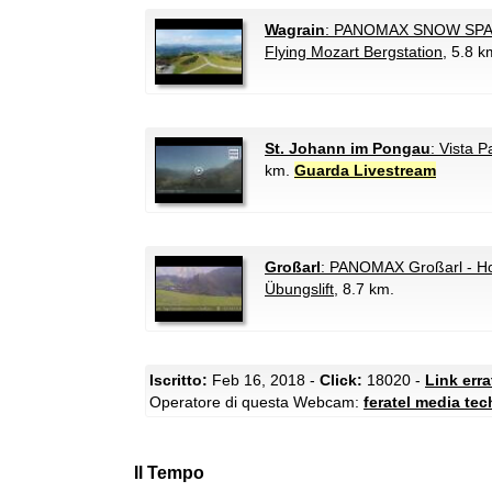
Wagrain
: PANOMAX SNOW SPA
Flying Mozart Bergstation
, 5.8 k
St. Johann im Pongau
: Vista 
km.
Guarda Livestream
Großarl
: PANOMAX Großarl - Hote
Übungslift
, 8.7 km.
Iscritto:
Feb 16, 2018 -
Click:
18020 -
Link err
Operatore di questa Webcam:
feratel media te
Il Tempo