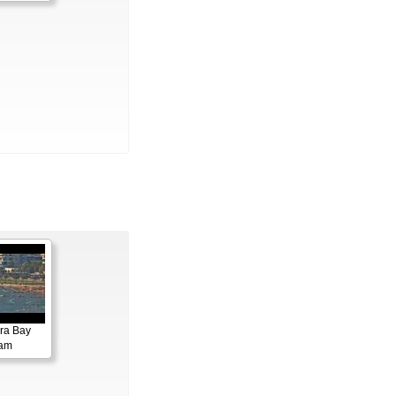
ora Bay
cam