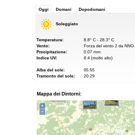
Oggi
Domani
Dopodomani
Soleggiato
Temperatura:
8.8° C - 28.3° C
Vento:
Forza del vento 2 da NNO, 
Precipitazione:
0.07 mm
Indice UV:
8.4 (molto alto)
Alba del sole:
05:55
Tramonto del sole:
20:29
Mappa dei Dintorni:
+
−