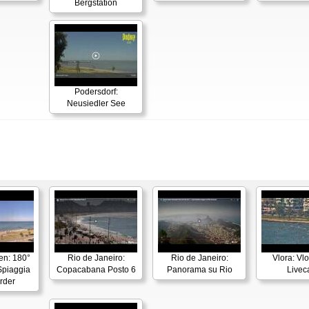
Bergstation
Podersdorf:
Neusiedler See
en: 180°
Rio de Janeiro:
Rio de Janeiro:
Vlora: Vl
piaggia
Copacabana Posto 6
Panorama su Rio
Live
rder