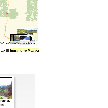
©
OpenStreetMap
contributors.
Map
Ingrandire Mappa
renner:
Rose