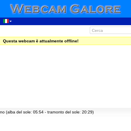
Questa webcam è attualmente offline!
no (alba del sole: 05:54 - tramonto del sole: 20:29)