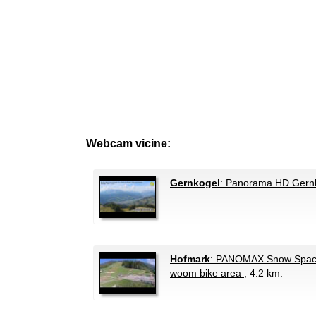
Webcam vicine:
Gernkogel
: Panorama HD Gern
Hofmark
: PANOMAX Snow Space
woom bike area
, 4.2 km.