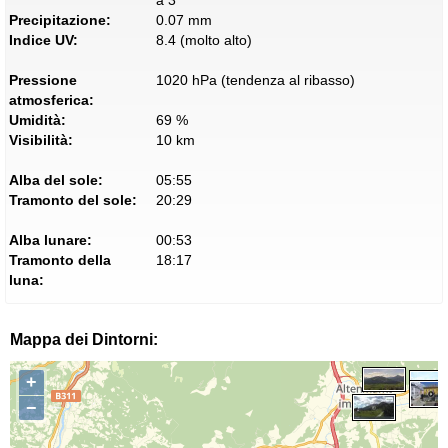
Precipitazione:
0.07 mm
Indice UV:
8.4 (molto alto)
Pressione
1020 hPa (tendenza al ribasso)
atmosferica:
Umidità:
69 %
Visibilità:
10 km
Alba del sole:
05:55
Tramonto del sole:
20:29
Alba lunare:
00:53
Tramonto della
18:17
luna:
Mappa dei Dintorni:
+
−