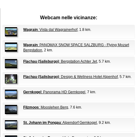
Webcam nelle vicinanze:
Wagrain
: Vista dal Wagrainerhof
, 1.8 km.
Wagrain
: PANOMAX SNOW SPACE SALZBURG - Flying Mozart
Bergstation
, 2 km.
Flachau (Salisburgo)
: Bergstation Achter Jet
, 5.7 km.
Flachau (Salisburgo)
: Design & Wellness Hotel Alpenhof
, 5.7 km.
Gernkogel
: Panorama HD Gernkogel
, 7 km.
Filzmoos
: Mooslehen Berg
, 7.6 km.
St. Johann im Pongau
: Alpendorf Gernkogel
, 9.2 km.