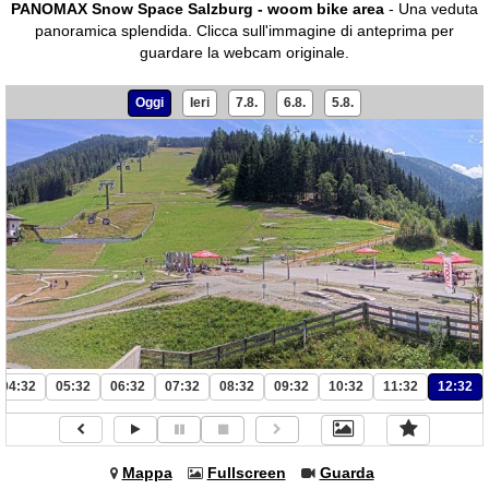
PANOMAX Snow Space Salzburg - woom bike area
- Una veduta
panoramica splendida.
Clicca sull'immagine di anteprima per
guardare la webcam originale.
Oggi
Ieri
7.8.
6.8.
5.8.
04:32
05:32
06:32
07:32
08:32
09:32
10:32
11:32
12:32
Mappa
Fullscreen
Guarda