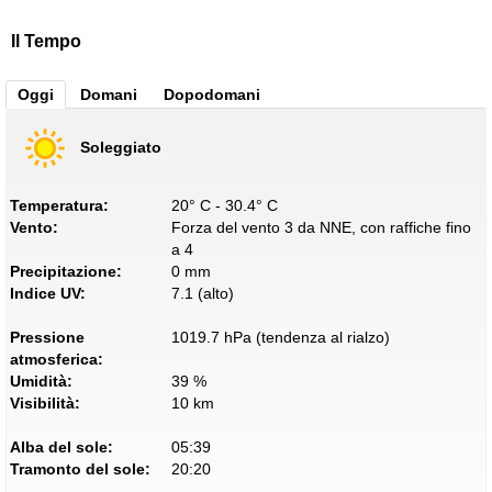
Il Tempo
Oggi
Domani
Dopodomani
Soleggiato
Temperatura:
20° C - 30.4° C
Vento:
Forza del vento 3 da NNE, con raffiche fino
a 4
Precipitazione:
0 mm
Indice UV:
7.1 (alto)
Pressione
1019.7 hPa (tendenza al rialzo)
atmosferica:
Umidità:
39 %
Visibilità:
10 km
Alba del sole:
05:39
Tramonto del sole:
20:20