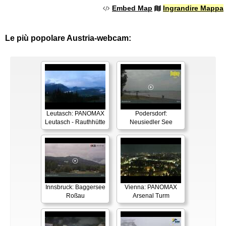
Embed Map
Ingrandire Mappa
Le più popolare Austria-webcam:
Leutasch: PANOMAX
Podersdorf:
Leutasch - Rauthhütte
Neusiedler See
Innsbruck: Baggersee
Vienna: PANOMAX
Roßau
Arsenal Turm