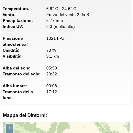
Temperatura:
6.9° C - 24.6° C
Vento:
Forza del vento 2 da S
Precipitazione:
5.77 mm
Indice UV:
8.3 (molto alto)
Pressione
1021 hPa
atmosferica:
Umidità:
78 %
Visibilità:
9.1 km
Alba del sole:
05:59
Tramonto del sole:
20:32
Alba lunare:
00:08
Tramonto della
17:12
luna:
Mappa dei Dintorni:
+