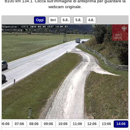
B100 km 134.1.
Clicca sull'immagine di anteprima per guardare la
webcam originale.
Oggi
Ieri
6.8.
5.8.
4.8.
06:06
07:06
08:06
09:06
10:06
11:06
12:06
13:06
14:06