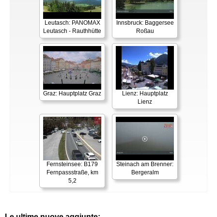
Leutasch: PANOMAX
Innsbruck: Baggersee
Leutasch - Rauthhütte
Roßau
Graz: Hauptplatz Graz
Lienz: Hauptplatz
Lienz
Fernsteinsee: B179
Steinach am Brenner:
Fernpassstraße, km
Bergeralm
5,2
Le ultime nuove aggiunte: