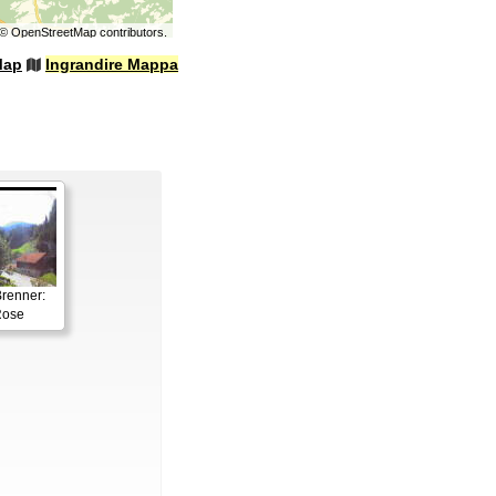
©
OpenStreetMap
contributors.
Map
Ingrandire Mappa
renner:
Rose