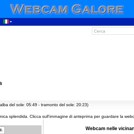
00:34
s
01:34
02:34
03:34
alba del sole: 05:49 - tramonto del sole: 20:23)
04:34
ica splendida.
Clicca sull'immagine di anteprima per guardare la webc
05:34
06:34
Webcam nelle vicina
8.