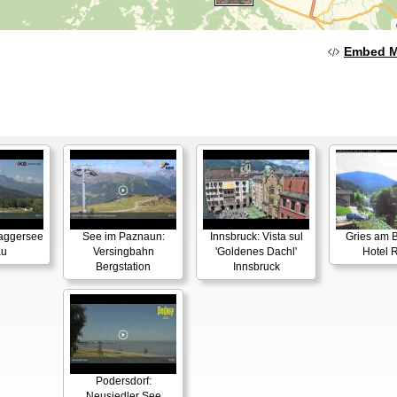
Embed 
Baggersee
See im Paznaun:
Innsbruck: Vista sul
Gries am B
au
Versingbahn
'Goldenes Dachl'
Hotel 
Bergstation
Innsbruck
Podersdorf:
Neusiedler See