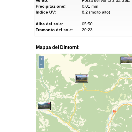
Vento:
Forza del vento 2 da SSE
Precipitazione:
0.01 mm
Indice UV:
8.2 (molto alto)
Alba del sole:
05:50
Tramonto del sole:
20:23
Mappa dei Dintorni:
+
−