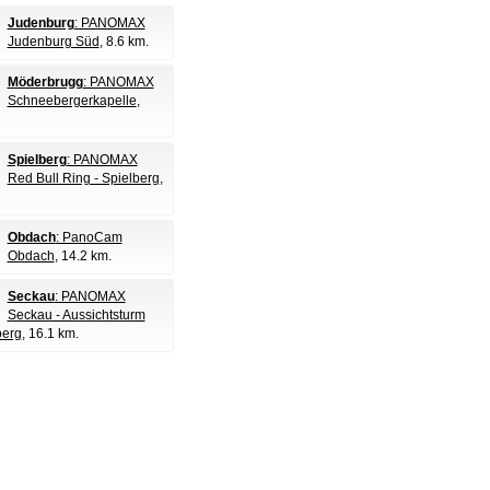
Judenburg
: PANOMAX
Judenburg Süd
, 8.6 km.
Möderbrugg
: PANOMAX
Schneebergerkapelle
,
Spielberg
: PANOMAX
Red Bull Ring - Spielberg
,
Obdach
: PanoCam
Obdach
, 14.2 km.
Seckau
: PANOMAX
Seckau - Aussichtsturm
erg
, 16.1 km.