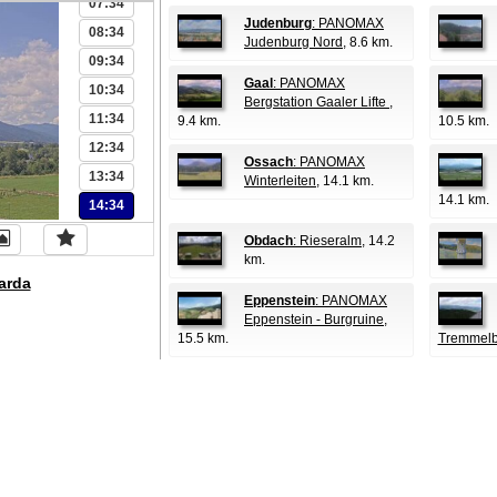
07:34
Judenburg
: PANOMAX
08:34
Judenburg Nord
, 8.6 km.
09:34
Gaal
: PANOMAX
10:34
Bergstation Gaaler Lifte
,
11:34
9.4 km.
10.5 km.
12:34
Ossach
: PANOMAX
13:34
Winterleiten
, 14.1 km.
14.1 km.
14:34
Obdach
: Rieseralm
, 14.2
km.
arda
Eppenstein
: PANOMAX
Eppenstein - Burgruine
,
15.5 km.
Tremmelb