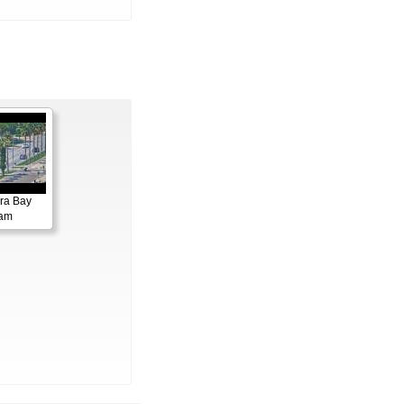
ora Bay
cam