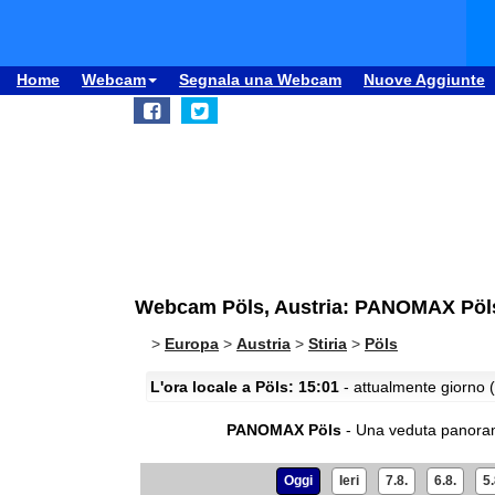
Home
Webcam
Segnala una Webcam
Nuove Aggiunte
Webcam Pöls, Austria: PANOMAX Pöl
>
Europa
>
Austria
>
Stiria
>
Pöls
L'ora locale a Pöls: 15:01
- attualmente giorno (
PANOMAX Pöls
- Una veduta panoram
Oggi
Ieri
7.8.
6.8.
5.