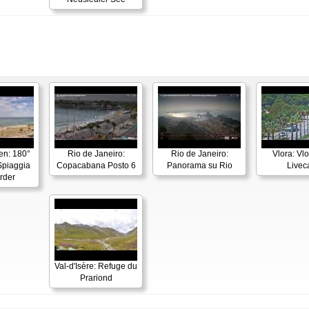
en: 180°
Rio de Janeiro:
Rio de Janeiro:
Vlora: Vl
piaggia
Copacabana Posto 6
Panorama su Rio
Live
rder
Val-d'Isère: Refuge du
Prariond