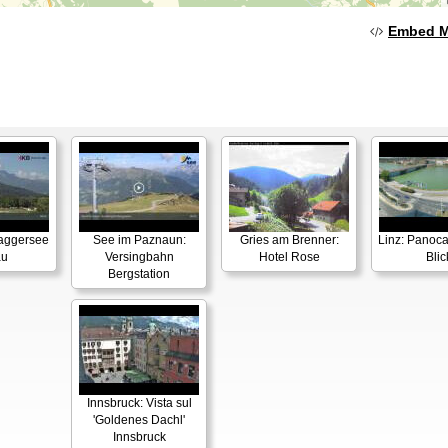
Embed 
Baggersee
See im Paznaun:
Gries am Brenner:
Linz: Panoca
au
Versingbahn
Hotel Rose
Blic
Bergstation
Innsbruck: Vista sul
'Goldenes Dachl'
Innsbruck