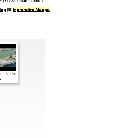
©
OpenStreetMap
contributors.
Map
Ingrandire Mappa
m Linz im
k