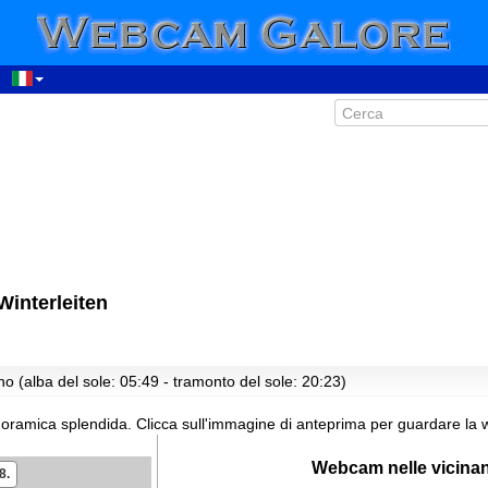
interleiten
00:34
01:34
02:34
o (alba del sole: 05:49 - tramonto del sole: 20:23)
03:34
oramica splendida.
Clicca sull'immagine di anteprima per guardare la 
04:34
05:34
Webcam nelle vicina
8.