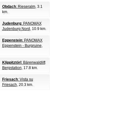
Obdach
: Rieseralm
, 3.1
km.
Judenburg
: PANOMAX
Judenburg Nord
, 10.9 km.
Eppenstein
: PANOMAX
Eppenstein - Burgruine
,
Klippitztörl
: Bärenwaldlift
Bergstation
, 17.8 km.
Friesach
: Vista su
Friesach
, 20.3 km.