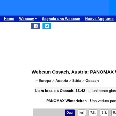
Home
Webcam
Segnala una Webcam
Nuove Aggiunte
Webcam Ossach, Austria: PANOMAX W
>
Europa
>
Austria
>
Stiria
>
Ossach
L'ora locale a Ossach: 13:42
- attualmente giorn
PANOMAX Winterleiten
- Una veduta pan
Oggi
Ieri
7.8.
6.8.
5.