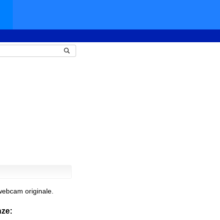
webcam originale.
nze: