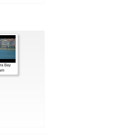
ora Bay
cam