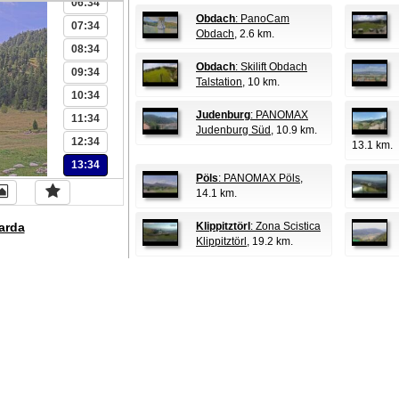
06:34
Obdach
: PanoCam
07:34
Obdach
, 2.6 km.
08:34
Obdach
: Skilift Obdach
09:34
Talstation
, 10 km.
10:34
Judenburg
: PANOMAX
11:34
Judenburg Süd
, 10.9 km.
12:34
13.1 km.
13:34
Pöls
: PANOMAX Pöls
,
14.1 km.
arda
Klippitztörl
: Zona Scistica
Klippitztörl
, 19.2 km.