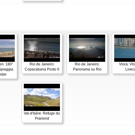
en: 180°
Rio de Janeiro:
Rio de Janeiro:
Vlora: Vl
piaggia
Copacabana Posto 6
Panorama su Rio
Live
rder
Val-d'Isère: Refuge du
Prariond