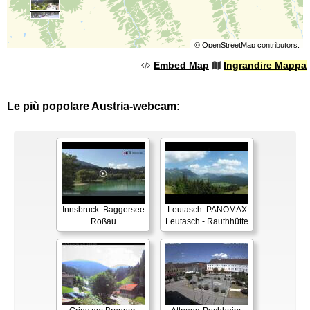
©
OpenStreetMap
contributors.
Embed Map
Ingrandire Mappa
Le più popolare Austria-webcam:
Innsbruck: Baggersee
Leutasch: PANOMAX
Roßau
Leutasch - Rauthhütte