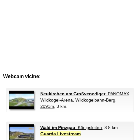
Webcam vicine:
Neukirchen am Großvenediger
: PANOMAX
Wildkogel-Arena, Wildkogelbahn-Berg,
2091m
, 3 km.
Wald im Pinzgau
: Königsleiten
, 3.8 km.
Guarda Livestream