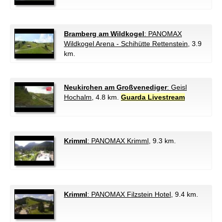
Bramberg am Wildkogel
: PANOMAX
Wildkogel Arena - Schihütte Rettenstein
, 3.9
km.
Neukirchen am Großvenediger
: Geisl
Hochalm
, 4.8 km.
Guarda Livestream
Krimml
: PANOMAX Krimml
, 9.3 km.
Krimml
: PANOMAX Filzstein Hotel
, 9.4 km.