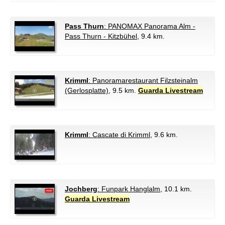
Pass Thurn
: PANOMAX Panorama Alm -
Pass Thurn - Kitzbühel
, 9.4 km.
Krimml
: Panoramarestaurant Filzsteinalm
(Gerlosplatte)
, 9.5 km.
Guarda Livestream
Krimml
: Cascate di Krimml
, 9.6 km.
Jochberg
: Funpark Hanglalm
, 10.1 km.
Guarda Livestream