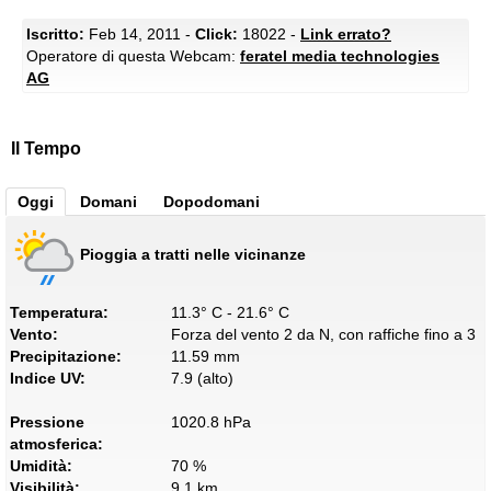
Iscritto:
Feb 14, 2011 -
Click:
18022 -
Link errato?
Operatore di questa Webcam:
feratel media technologies
AG
Il Tempo
Oggi
Domani
Dopodomani
Pioggia a tratti nelle vicinanze
Temperatura:
11.3° C - 21.6° C
Vento:
Forza del vento 2 da N, con raffiche fino a 3
Precipitazione:
11.59 mm
Indice UV:
7.9 (alto)
Pressione
1020.8 hPa
atmosferica:
Umidità:
70 %
Visibilità:
9.1 km