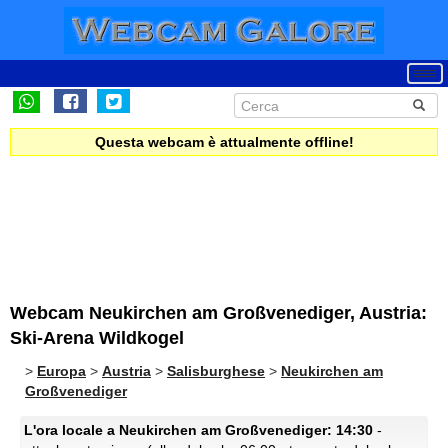
Questa webcam è attualmente offline!
Webcam Neukirchen am Großvenediger, Austria:
Ski-Arena Wildkogel
>
Europa
>
Austria
>
Salisburghese
>
Neukirchen am
Großvenediger
L'ora locale a Neukirchen am Großvenediger: 14:30
-