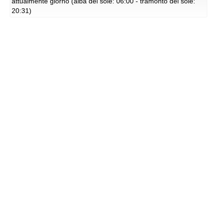
attualmente giorno (alba del sole: 06:00 - tramonto del sole:
20:31)