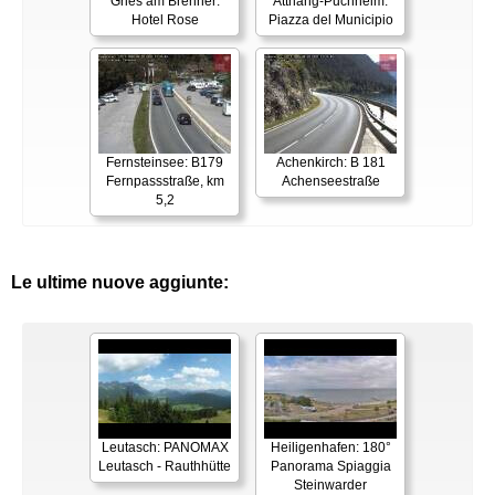
Gries am Brenner:
Attnang-Puchheim:
Hotel Rose
Piazza del Municipio
Fernsteinsee: B179
Achenkirch: B 181
Fernpassstraße, km
Achenseestraße
5,2
Le ultime nuove aggiunte:
Leutasch: PANOMAX
Heiligenhafen: 180°
Leutasch - Rauthhütte
Panorama Spiaggia
Steinwarder