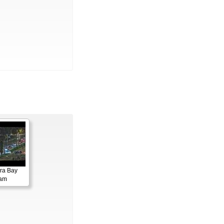
ora Bay
cam