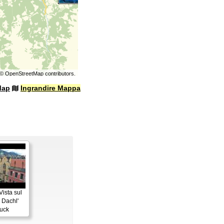
©
OpenStreetMap
contributors.
Map
Ingrandire Mappa
Vista sul
 Dachl'
uck