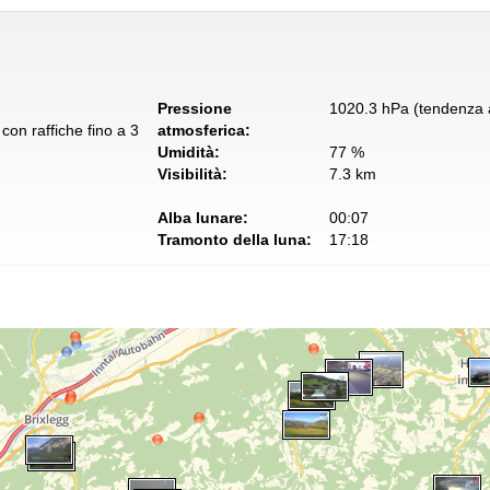
Pressione
1020.3 hPa (tendenza a
con raffiche fino a 3
atmosferica:
Umidità:
77 %
Visibilità:
7.3 km
Alba lunare:
00:07
Tramonto della luna:
17:18