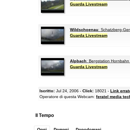
Guarda Livestream
Wildschoenau
: Schatzberg-Ge
Guarda Livestream
Alpbach
: Bergstation Hornbahn
Guarda Livestream
Iscritto:
Jul 24, 2006 -
Click:
18021 -
Link erra
Operatore di questa Webcam:
feratel media te
Il Tempo
Oggi
Domani
Dopodomani