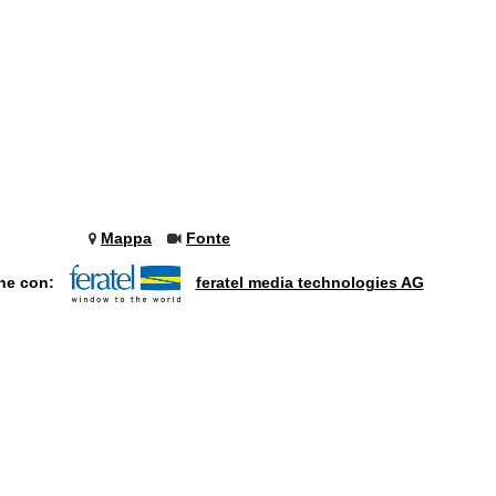
Mappa
Fonte
one con:
feratel media technologies AG