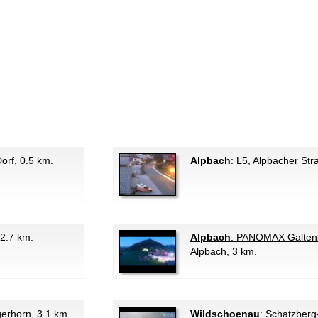
orf
, 0.5 km.
Alpbach
: L5, Alpbacher Str
 2.7 km.
Alpbach
: PANOMAX Galtenb
Alpbach
, 3 km.
gerhorn
, 3.1 km.
Wildschoenau
: Schatzber