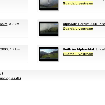
Guarda Livestream
rnalm
, 3.7 km.
Alpbach
: Hornlift 2000 Tals
Guarda Livestream
 2000
, 4.7 km.
Reith im Alpbachtal
: Liftca
Guarda Livestream
to?
chnologies AG