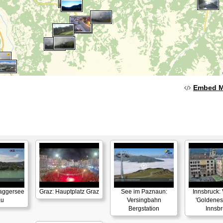
Embed 
Baggersee
Graz: Hauptplatz Graz
See im Paznaun:
Innsbruck: 
au
Versingbahn
'Goldenes
Bergstation
Innsbr