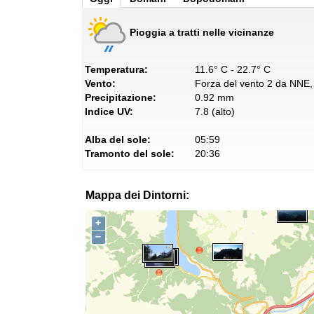
Pioggia a tratti nelle vicinanze
Temperatura:
11.6° C - 22.7° C
Vento:
Forza del vento 2 da NNE, 
Precipitazione:
0.92 mm
Indice UV:
7.8 (alto)
Alba del sole:
05:59
Tramonto del sole:
20:36
Mappa dei Dintorni:
+
−