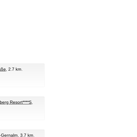
aße
, 2.7 km.
erg Resort****S,
g-Gernalm
, 3.7 km.