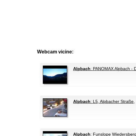
Webcam vicine:
Alpbach
: PANOMAX Alpbach - D
Alpbach
: L5, Alpbacher Straße
,
Alpbach
: Funslope Wiedersber