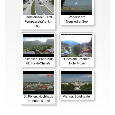
Fernsteinsee: B179
Podersdorf:
Fernpassstraße, km
Neusiedler See
5,2
Falkertsee: Panorama
Gries am Brenner:
HD Heidi-Chalets
Hotel Rose
St. Pölten: Hochhaus
Vienna: Burgtheater
Rennbahnstraße