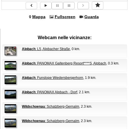
Mappa
Fullscreen
Guarda
Webcam nelle vicinanze:
Alpbach
: L5, Alpbacher Straße
, 0 km.
Alpbach
: PANOMAX Galtenberg Resort****S, Alpbach
, 0.3 km.
Alpbach
: Funslope Wiedersbergerhorn
, 1.9 km.
Alpbach
: PANOMAX Alpbach - Dorf
, 2.1 km.
Wildschoenau
: Schatzberg-Gernalm
, 2.3 km.
Wildschoenau
: Schatzberg-Gernalm
, 2.3 km.