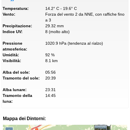
Temperatura:
14.2° C - 19.6° C
Vento:
Forza del vento 2 da NNE, con raffiche fino
a 3
Precipitazione:
29.32 mm
Indice UV:
8 (molto alto)
Pressione
1020.9 hPa (tendenza al rialzo)
atmosferica:
Umidità:
92 %
Visibilità:
8.1 km
Alba del sole:
05:56
Tramonto del sole:
20:39
Alba lunare:
23:31
Tramonto della
14:45
luna:
Mappa dei Dintorni: