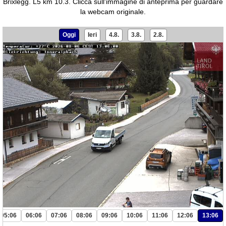
Brixlegg. L5 km 10.3.
Clicca sull'immagine di anteprima per guardare
la webcam originale.
Oggi
Ieri
4.8.
3.8.
2.8.
05:06
06:06
07:06
08:06
09:06
10:06
11:06
12:06
13:06