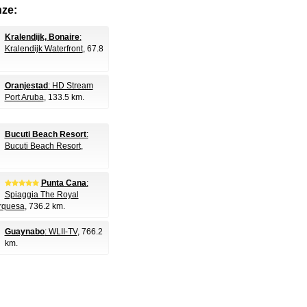
nze:
Kralendijk, Bonaire
:
Kralendijk Waterfront
, 67.8
Oranjestad
: HD Stream
Port Aruba
, 133.5 km.
Bucuti Beach Resort
:
Bucuti Beach Resort
,
Punta Cana
:
Spiaggia The Royal
rquesa
, 736.2 km.
Guaynabo
: WLII-TV
, 766.2
km.