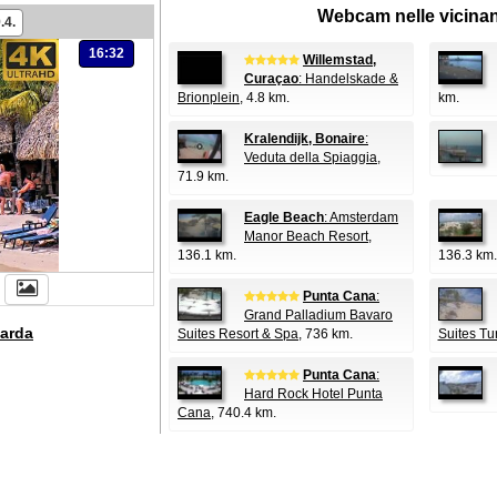
Webcam nelle vicina
.4.
16:32
Willemstad,
Curaçao
: Handelskade &
Brionplein
, 4.8 km.
km.
Kralendijk, Bonaire
:
Veduta della Spiaggia
,
71.9 km.
Eagle Beach
: Amsterdam
Manor Beach Resort
,
136.1 km.
136.3 km.
Punta Cana
:
Grand Palladium Bavaro
arda
Suites Resort & Spa
, 736 km.
Suites Tu
Punta Cana
:
Hard Rock Hotel Punta
Cana
, 740.4 km.