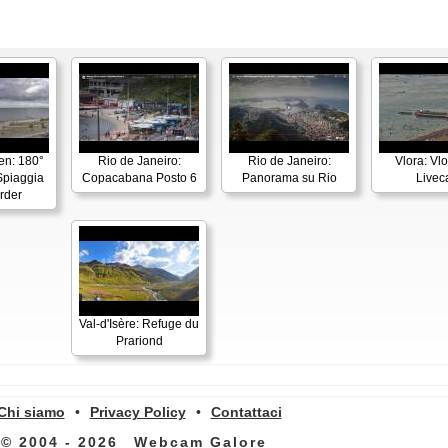
en: 180°
Rio de Janeiro:
Rio de Janeiro:
Vlora: Vl
piaggia
Copacabana Posto 6
Panorama su Rio
Live
rder
Val-d'Isère: Refuge du
Prariond
Chi siamo
•
Privacy Policy
•
Contattaci
© 2004 - 2026
Webcam Galore