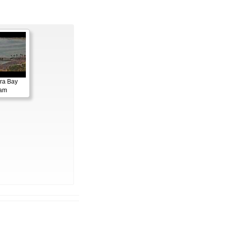
ora Bay
cam