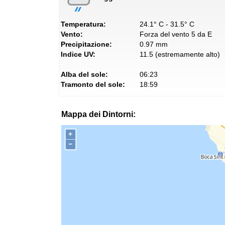
Temperatura:
24.1° C - 31.5° C
Vento:
Forza del vento 5 da E
Precipitazione:
0.97 mm
Indice UV:
11.5 (estremamente alto)
Alba del sole:
06:23
Tramonto del sole:
18:59
Mappa dei Dintorni:
+
−