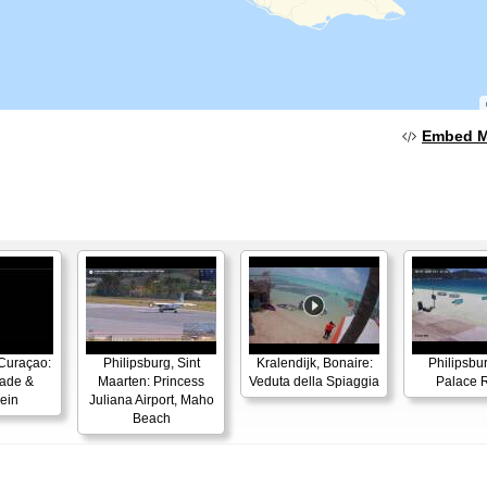
Embed 
 Curaçao:
Philipsburg, Sint
Kralendijk, Bonaire:
Philipsbu
ade &
Maarten: Princess
Veduta della Spiaggia
Palace R
lein
Juliana Airport, Maho
Beach