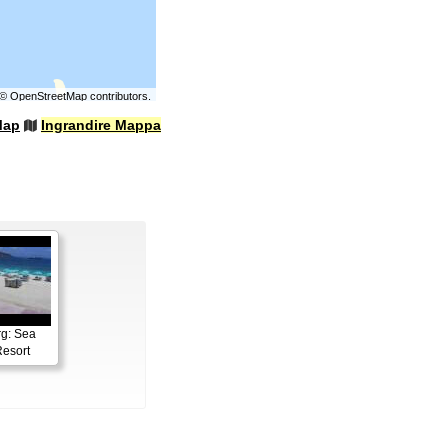
©
OpenStreetMap
contributors.
Map
Ingrandire Mappa
rg: Sea
esort