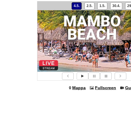
4.5.
2.5.
1.5.
30.4.
29
Mappa
Fullscreen
Gu