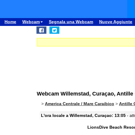
Home
Webcam
Segnala una Webcam
Nuove Aggiunte
Webcam Willemstad, Curaçao, Antille
>
America Centrale / Mare Caraibico
>
Antille
L'ora locale a Willemstad, Curaçao: 13:05
- at
LionsDive Beach Resor