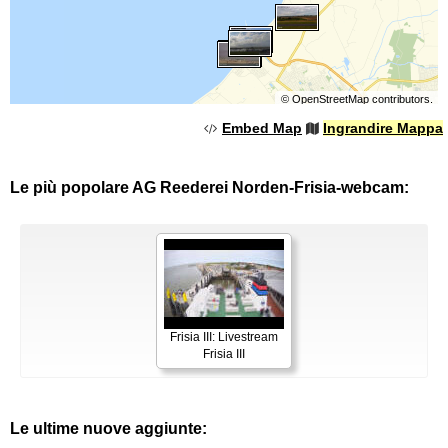
©
OpenStreetMap
contributors.
Embed Map
Ingrandire Mappa
Le più popolare AG Reederei Norden-Frisia-webcam:
Frisia III: Livestream
Frisia III
Le ultime nuove aggiunte: