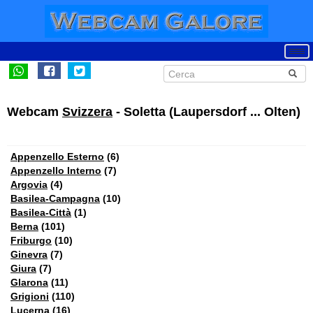
Webcam
Svizzera
- Soletta (Laupersdorf ... Olten)
Appenzello Esterno
(6)
Appenzello Interno
(7)
Argovia
(4)
Basilea-Campagna
(10)
Basilea-Città
(1)
Berna
(101)
Friburgo
(10)
Ginevra
(7)
Giura
(7)
Glarona
(11)
Grigioni
(110)
Lucerna
(16)