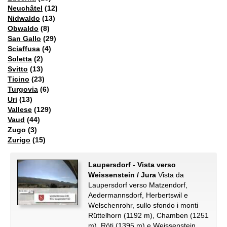
Neuchâtel
(12)
Nidwaldo
(13)
Obwaldo
(8)
San Gallo
(29)
Sciaffusa
(4)
Soletta
(2)
Svitto
(13)
Ticino
(23)
Turgovia
(6)
Uri
(13)
Vallese
(129)
Vaud
(44)
Zugo
(3)
Zurigo
(15)
Laupersdorf - Vista verso
Weissenstein / Jura
Vista da
Laupersdorf verso Matzendorf,
Aedermannsdorf, Herbertswil e
Welschenrohr, sullo sfondo i monti
Rüttelhorn (1192 m), Chamben (1251
m), Röti (1395 m) e Weissenstein