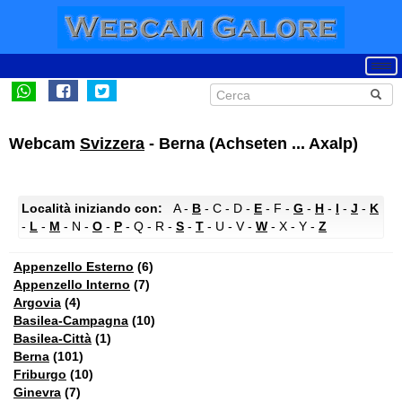
Webcam
Svizzera
- Berna (Achseten ... Axalp)
Località iniziando con:
A -
B
- C - D -
E
- F -
G
-
H
-
I
-
J
-
K
-
L
-
M
- N -
O
-
P
- Q - R -
S
-
T
- U - V -
W
- X - Y -
Z
Appenzello Esterno
(6)
Appenzello Interno
(7)
Argovia
(4)
Basilea-Campagna
(10)
Basilea-Città
(1)
Berna
(101)
Friburgo
(10)
Ginevra
(7)