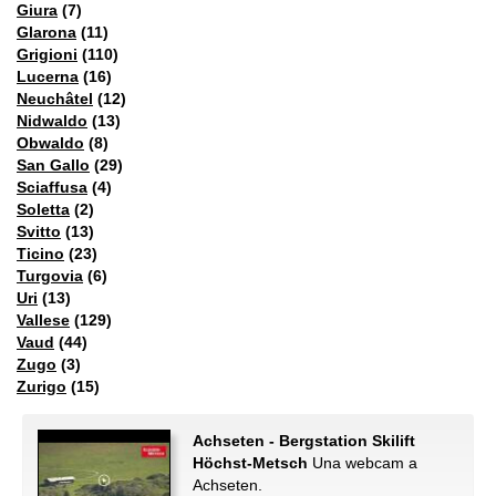
Giura
(7)
Glarona
(11)
Grigioni
(110)
Lucerna
(16)
Neuchâtel
(12)
Nidwaldo
(13)
Obwaldo
(8)
San Gallo
(29)
Sciaffusa
(4)
Soletta
(2)
Svitto
(13)
Ticino
(23)
Turgovia
(6)
Uri
(13)
Vallese
(129)
Vaud
(44)
Zugo
(3)
Zurigo
(15)
Achseten - Bergstation Skilift
Höchst-Metsch
Una webcam a
Achseten.