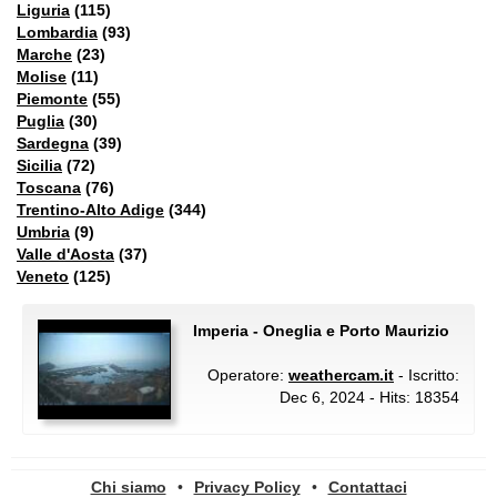
Liguria
(115)
Lombardia
(93)
Marche
(23)
Molise
(11)
Piemonte
(55)
Puglia
(30)
Sardegna
(39)
Sicilia
(72)
Toscana
(76)
Trentino-Alto Adige
(344)
Umbria
(9)
Valle d'Aosta
(37)
Veneto
(125)
Imperia - Oneglia e Porto Maurizio
Operatore:
weathercam.it
- Iscritto:
Dec 6, 2024 - Hits: 18354
Chi siamo
•
Privacy Policy
•
Contattaci