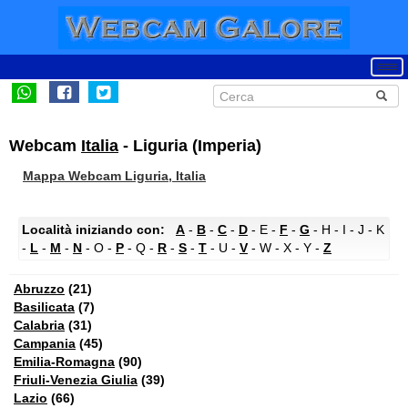
Webcam
Italia
- Liguria (Imperia)
Mappa Webcam Liguria, Italia
Località iniziando con:
A
-
B
-
C
-
D
- E -
F
-
G
- H - I - J - K
-
L
-
M
-
N
- O -
P
- Q -
R
-
S
-
T
- U -
V
- W - X - Y -
Z
Abruzzo
(21)
Basilicata
(7)
Calabria
(31)
Campania
(45)
Emilia-Romagna
(90)
Friuli-Venezia Giulia
(39)
Lazio
(66)