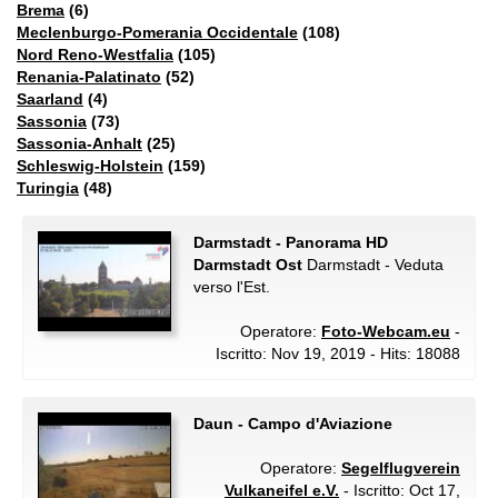
Brema
(6)
Meclenburgo-Pomerania Occidentale
(108)
Nord Reno-Westfalia
(105)
Renania-Palatinato
(52)
Saarland
(4)
Sassonia
(73)
Sassonia-Anhalt
(25)
Schleswig-Holstein
(159)
Turingia
(48)
Darmstadt - Panorama HD
Darmstadt Ost
Darmstadt - Veduta
verso l'Est.
Operatore:
Foto-Webcam.eu
-
Iscritto: Nov 19, 2019 - Hits: 18088
Daun - Campo d'Aviazione
Operatore:
Segelflugverein
Vulkaneifel e.V.
- Iscritto: Oct 17,