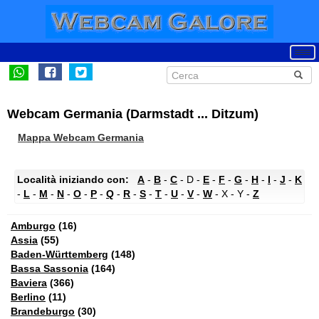
Webcam Germania (Darmstadt ... Ditzum)
Mappa Webcam Germania
Località iniziando con:
A
-
B
-
C
- D -
E
-
F
-
G
-
H
-
I
-
J
-
K
-
L
-
M
-
N
-
O
-
P
-
Q
-
R
-
S
-
T
-
U
-
V
-
W
- X - Y -
Z
Amburgo
(16)
Assia
(55)
Baden-Württemberg
(148)
Bassa Sassonia
(164)
Baviera
(366)
Berlino
(11)
Brandeburgo
(30)