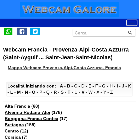
Webcam
Francia
- Provenza-Alpi-Costa Azzurra
(Saint-Aygulf ... Saint-Jean-Saint-Nicolas)
Mappa Webcam Provenza-Alpi-Costa Azzurra, Francia
Località iniziando con:
A
-
B
-
C
- D - E -
F
-
G
-
H
-
I
- J - K
-
L
-
M
-
N
-
O
-
P
- Q -
R
- S -
T
- U -
V
- W - X - Y - Z
Alta Francia
(68)
Alvernia-Rodano-Alpi
(178)
Borgogna-Franca Contea
(17)
Bretagna
(155)
Centro
(12)
Corsica
(7)