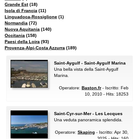
Grande Est
(18)
Isola di Francia
(11)
Linguadoca-Rossiglione
(1)
Normandia
(72)
Nuova Aquitania
(140)
Occitania
(158)
Paesi della Loira
(93)
Provenza-Alpi-Costa Azzurra
(189)
Saint-Aygulf - Saint-Aygulf Marina
Una bella vista della Saint-Aygulf
Marina.
Operatore:
Baston.fr
- Iscritto: Feb
10, 2010 - Hits: 18253
Saint-Cyr-sur-Mer - Les Lecques
Una veduta panoramica splendida.
Operatore:
Skaping
- Iscritto: Apr 30,
2025 - Hits: 160