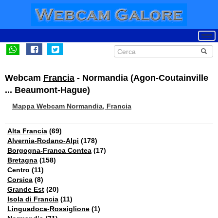
Webcam
Francia
- Normandia (Agon-Coutainville
... Beaumont-Hague)
Mappa Webcam Normandia, Francia
Alta Francia
(69)
Alvernia-Rodano-Alpi
(178)
Borgogna-Franca Contea
(17)
Bretagna
(158)
Centro
(11)
Corsica
(8)
Grande Est
(20)
Isola di Francia
(11)
Linguadoca-Rossiglione
(1)