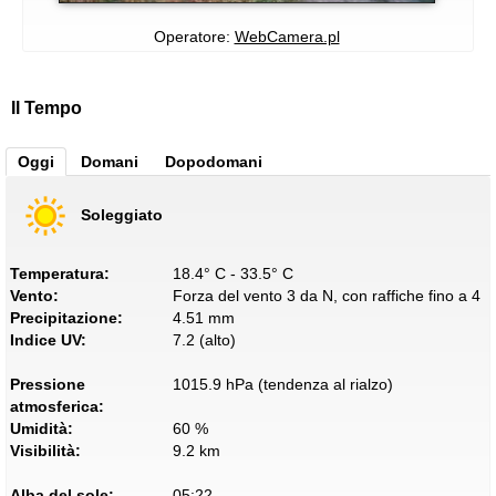
Operatore:
WebCamera.pl
Il Tempo
Oggi
Domani
Dopodomani
Soleggiato
Temperatura:
18.4° C - 33.5° C
Vento:
Forza del vento 3 da N, con raffiche fino a 4
Precipitazione:
4.51 mm
Indice UV:
7.2 (alto)
Pressione
1015.9 hPa (tendenza al rialzo)
atmosferica:
Umidità:
60 %
Visibilità:
9.2 km
Alba del sole:
05:22