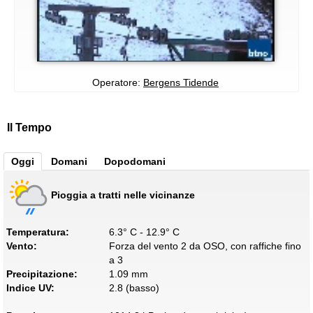
Operatore:
Bergens Tidende
Il Tempo
Oggi
Domani
Dopodomani
Pioggia a tratti nelle vicinanze
Temperatura:
6.3° C - 12.9° C
Vento:
Forza del vento 2 da OSO, con raffiche fino
a 3
Precipitazione:
1.09 mm
Indice UV:
2.8 (basso)