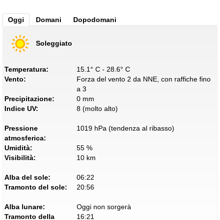
Oggi
Domani
Dopodomani
Soleggiato
Temperatura:
15.1° C - 28.6° C
Vento:
Forza del vento 2 da NNE, con raffiche fino
a 3
Precipitazione:
0 mm
Indice UV:
8 (molto alto)
Pressione
1019 hPa (tendenza al ribasso)
atmosferica:
Umidità:
55 %
Visibilità:
10 km
Alba del sole:
06:22
Tramonto del sole:
20:56
Alba lunare:
Oggi non sorgerà
Tramonto della
16:21