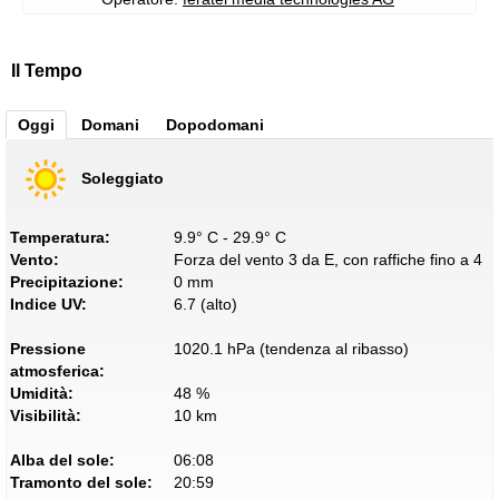
Il Tempo
Oggi
Domani
Dopodomani
Soleggiato
Temperatura:
9.9° C - 29.9° C
Vento:
Forza del vento 3 da E, con raffiche fino a 4
Precipitazione:
0 mm
Indice UV:
6.7 (alto)
Pressione
1020.1 hPa (tendenza al ribasso)
atmosferica:
Umidità:
48 %
Visibilità:
10 km
Alba del sole:
06:08
Tramonto del sole:
20:59