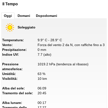
Il Tempo
Oggi
Domani
Dopodomani
Soleggiato
Temperatura:
9.9° C - 28.9° C
Vento:
Forza del vento 2 da N, con raffiche fino a 3
Precipitazione:
0 mm
Indice UV:
7.7 (alto)
Pressione
1019.2 hPa (tendenza al ribasso)
atmosferica:
Umidità:
63 %
Visibilità:
10 km
Alba del sole:
06:09
Tramonto del sole:
20:45
Alba lunare:
00:17
Tramonto della
17:27