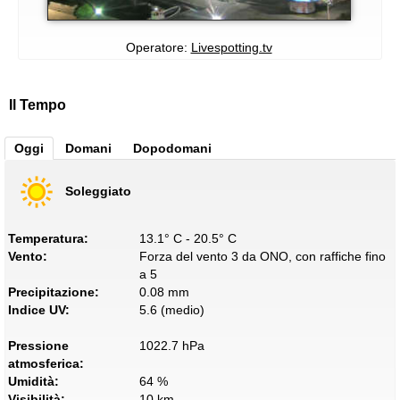
Operatore:
Livespotting.tv
Il Tempo
Oggi
Domani
Dopodomani
Soleggiato
Temperatura:
13.1° C - 20.5° C
Vento:
Forza del vento 3 da ONO, con raffiche fino
a 5
Precipitazione:
0.08 mm
Indice UV:
5.6 (medio)
Pressione
1022.7 hPa
atmosferica:
Umidità:
64 %
Visibilità:
10 km