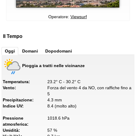
Operatore:
Viewsurf
Il Tempo
Oggi
Domani
Dopodomani
Pioggia a tratti nelle vicinanze
Temperatura:
23.2° C - 30.2° C
Vento:
Forza del vento 4 da NO, con raffiche fino a
5
Precipitazione:
4.3 mm
Indice UV:
8.4 (molto alto)
Pressione
1018.6 hPa
atmosferica:
Umidità:
57 %