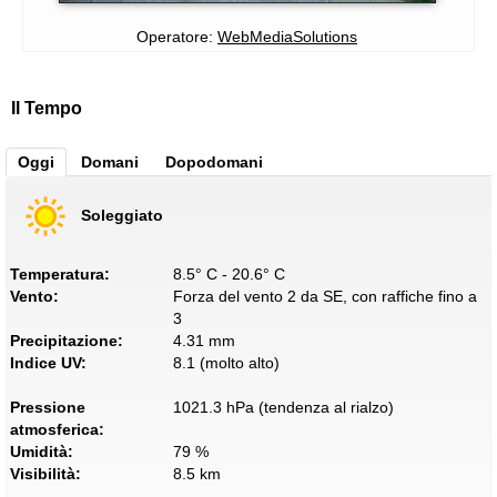
Operatore:
WebMediaSolutions
Il Tempo
Oggi
Domani
Dopodomani
Soleggiato
Temperatura:
8.5° C - 20.6° C
Vento:
Forza del vento 2 da SE, con raffiche fino a
3
Precipitazione:
4.31 mm
Indice UV:
8.1 (molto alto)
Pressione
1021.3 hPa (tendenza al rialzo)
atmosferica:
Umidità:
79 %
Visibilità:
8.5 km