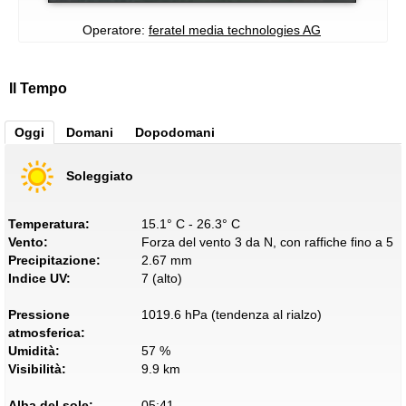
Operatore:
feratel media technologies AG
Il Tempo
Oggi
Domani
Dopodomani
Soleggiato
Temperatura:
15.1° C - 26.3° C
Vento:
Forza del vento 3 da N, con raffiche fino a 5
Precipitazione:
2.67 mm
Indice UV:
7 (alto)
Pressione
1019.6 hPa (tendenza al rialzo)
atmosferica:
Umidità:
57 %
Visibilità:
9.9 km
Alba del sole:
05:41