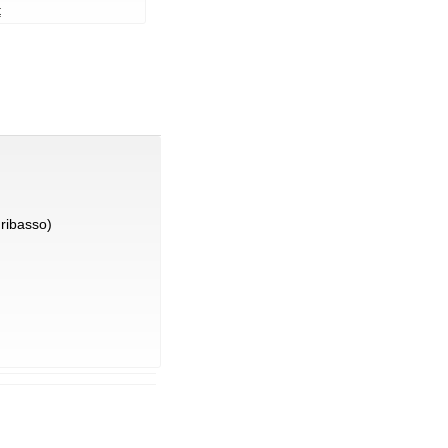
t
ribasso)