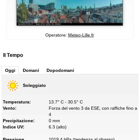
Operatore:
Meteo-Lille.fr
Il Tempo
Oggi
Domani
Dopodomani
Soleggiato
Temperatura:
13.7° C - 30.5° C
Vento:
Forza del vento 3 da ESE, con raffiche fino a
4
Precipitazione:
0 mm
Indice UV:
6.3 (alto)
Pressione
1019.4 hPa (tendenza al ribasso)